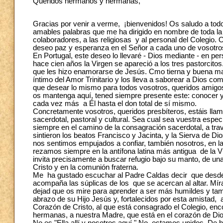
Queridos hermanos y hermanas,
Gracias por venir a verme, ¡bienvenidos! Os saludo a todos
amables palabras que me ha dirigido en nombre de toda l
colaboradores, a las religiosas y al personal del Colegio.
deseo paz y esperanza en el Señor a cada uno de vosotros,
En Portugal, este deseo lo llevaré - Dios mediante - en pe
hace cien años la Virgen se apareció a los tres pastorcitos
que les hizo enamorarse de Jesús. Cmo tierna y buena ma
íntimo del Amor Trinitario y los lleva a saborear a Dios 
que desear lo mismo para todos vosotros, queridos amigos
os mantenga aquí, tened siempre presente este: conocer y 
cada vez más a Él hasta el don total de sí mismo.
Concretamente vosotros, queridos presbíteros, estáis llam
sacerdotal, pastoral y cultural. Sea cual sea vuestra esp
siempre en el camino de la consagración sacerdotal, a tra
sintieron los beatos Francisco y Jacinta, y la Sierva de D
nos sentimos empujados a confiar, también nosotros, en l
rezamos siempre en la antífona latina más antigua de la Vi
invita precisamente a buscar refugio bajo su manto, de u
Cristo y en la comunión fraterna.
Me ha gustado escuchar al Padre Caldas decir que desde 1
acompaña las súplicas de los que se acercan al altar. Mí
dejad que os mire para aprender a ser más humildes y tam
abrazo de su Hijo Jesús y, fortalecidos por esta amistad,
Corazón de Cristo, al que está consagrado el Colegio, e
hermanas, a nuestra Madre, que está en el corazón de Dios