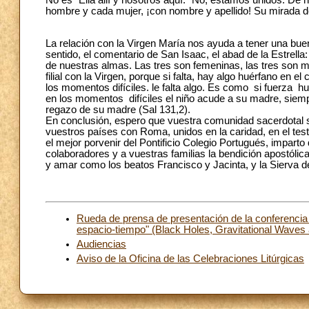
No es "Ella allí y nosotros aquí." No, estamos unidos. De
hombre y cada mujer, ¡con nombre y apellido! Su mirada 
La relación con la Virgen María nos ayuda a tener una bue
sentido, el comentario de San Isaac, el abad de la Estrella
de nuestras almas. Las tres son femeninas, las tres son mad
filial con la Virgen, porque si falta, hay algo huérfano en
los momentos difíciles. le falta algo. Es como si fuerza h
en los momentos difíciles el niño acude a su madre, siem
regazo de su madre (Sal 131,2).
En conclusión, espero que vuestra comunidad sacerdotal si
vuestros países con Roma, unidos en la caridad, en el te
el mejor porvenir del Pontificio Colegio Portugués, imparto
colaboradores y a vuestras familias la bendición apostólic
y amar como los beatos Francisco y Jacinta, y la Sierva de 
Rueda de prensa de presentación de la conferencia c
espacio-tiempo" (Black Holes, Gravitational Waves 
Audiencias
Aviso de la Oficina de las Celebraciones Litúrgicas