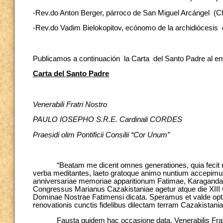
-Rev.do Anton Berger, párroco de San Miguel Arcángel (C
-Rev.do Vadim Bielokopitov, ecónomo de la archidiócesis 
Publicamos a continuación la Carta del Santo Padre al en
Carta del Santo Padre
Venerabili Fratri Nostro
PAULO IOSEPHO S.R.E. Cardinali CORDES
Praesidi olim Pontificii Consilii “Cor Unum”
“Beatam me dicent omnes generationes, quia fecit mihi
verba meditantes, laeto gratoque animo nuntium accepimu
anniversariae memoriae apparitionum Fatimae, Karagandae
Congressus Marianus Cazakistaniae agetur atque die XIII C
Dominae Nostrae Fatimensi dicata. Speramus et valde optam
renovationis cunctis fidelibus dilectam terram Cazakistania
Fausta quidem hac occasione data, Venerabilis Frater 