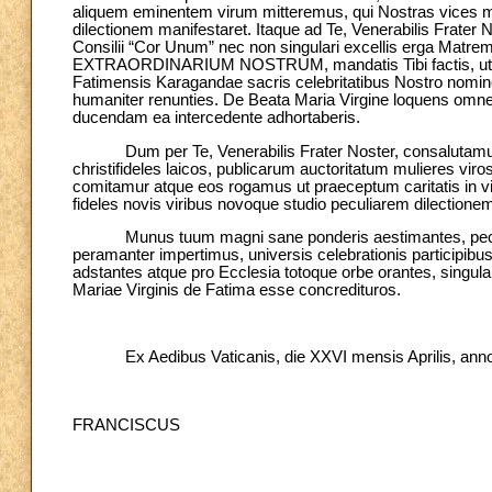
aliquem eminentem virum mitteremus, qui Nostras vices
dilectionem manifestaret. Itaque ad Te, Venerabilis Frater 
Consilii “Cor Unum” nec non singulari excellis erga Matr
EXTRAORDINARIUM NOSTRUM, mandatis Tibi factis, ut die 
Fatimensis Karagandae sacris celebritatibus Nostro nomine
humaniter renunties. De Beata Maria Virgine loquens omne
ducendam ea intercedente adhortaberis.
Dum per Te, Venerabilis Frater Noster, consalutamus Pra
christifideles laicos, publicarum auctoritatum mulieres vi
comitamur atque eos rogamus ut praeceptum caritatis in vit
fideles novis viribus novoque studio peculiarem dilectionem
Munus tuum magni sane ponderis aestimantes, peculiar
peramanter impertimus, universis celebrationis participib
adstantes atque pro Ecclesia totoque orbe orantes, singul
Mariae Virginis de Fatima esse concredituros.
Ex Aedibus Vaticanis, die XXVI mensis Aprilis, anno M
FRANCISCUS