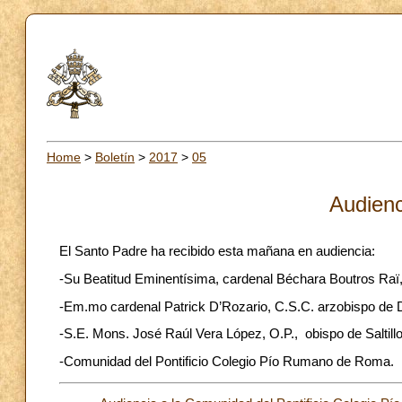
Home
>
Boletín
>
2017
>
05
Audienc
El Santo Padre ha recibido esta mañana en audiencia:
-Su Beatitud Eminentísima, cardenal Béchara Boutros Raï,
-Em.mo cardenal Patrick D’Rozario, C.S.C. arzobispo de
-S.E. Mons. José Raúl Vera López, O.P., obispo de Saltill
-Comunidad del Pontificio Colegio Pío Rumano de Roma.