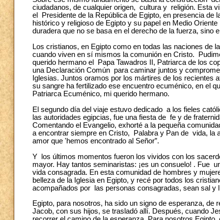
ciudadanos, de cualquier origen, cultura y religión. Esta v
el Presidente de la República de Egipto, en presencia de l
histórico y religioso de Egipto y su papel en Medio Oriente
duradera que no se basa en el derecho de la fuerza, sino e
Los cristianos, en Egipto como en todas las naciones de la 
cuando viven en sí mismos la comunión en Cristo. Pudimos
querido hermano el Papa Tawadros II, Patriarca de los 
una Declaración Común para caminar juntos y comprometer
Iglesias. Juntos oramos por los mártires de los recientes
su sangre ha fertilizado ese encuentro ecuménico, en el qu
Patriarca Ecuménico, mi querido hermano.
El segundo día del viaje estuvo dedicado a los fieles cató
las autoridades egipcias, fue una fiesta de fe y de frater
Comentando el Evangelio, exhorté a la pequeña comunidad c
a encontrar siempre en Cristo, Palabra y Pan de vida, la al
amor que 'hemos encontrado al Señor”.
Y los últimos momentos fueron los vividos con los sacerdot
mayor. Hay tantos seminaristas: ¡es un consuelo! . Fue un
vida consagrada. En esta comunidad de hombres y mujeres 
belleza de la Iglesia en Egipto, y recé por todos los crist
acompañados por las personas consagradas, sean sal y luz
Egipto, para nosotros, ha sido un signo de esperanza, de 
Jacob, con sus hijos, se trasladó allí. Después, cuando Jes
recorrer el camino de la esperanza. Para nosotros Egipto e