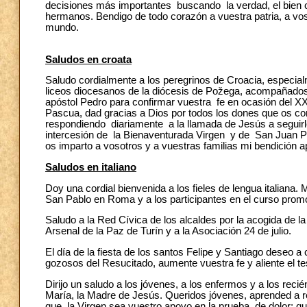
decisiones más importantes buscando la verdad, el bien c
hermanos. Bendigo de todo corazón a vuestra patria, a vos
mundo.
Saludos en croata
Saludo cordialmente a los peregrinos de Croacia, especial
liceos diocesanos de la diócesis de Požega, acompañados
apóstol Pedro para confirmar vuestra fe en ocasión del XX
Pascua, dad gracias a Dios por todos los dones que os con
respondiendo diariamente a la llamada de Jesús a segui
intercesión de la Bienaventurada Virgen y de San Juan Pab
os imparto a vosotros y a vuestras familias mi bendición 
Saludos en italiano
Doy una cordial bienvenida a los fieles de lengua italiana.
San Pablo en Roma y a los participantes en el curso promov
Saludo a la Red Cívica de los alcaldes por la acogida de la
Arsenal de la Paz de Turín y a la Asociación 24 de julio.
El día de la fiesta de los santos Felipe y Santiago deseo 
gozosos del Resucitado, aumente vuestra fe y aliente el te
Dirijo un saludo a los jóvenes, a los enfermos y a los reci
María, la Madre de Jesús. Queridos jóvenes, aprended a rez
que la Virgen sea vuestro apoyo en la prueba de dolor; qu