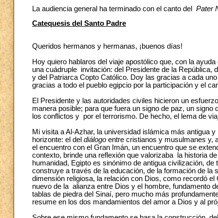
La audiencia general ha terminado con el canto del
Pater 
Catequesis del Santo Padre
Queridos hermanos y hermanas, ¡buenos días!
Hoy quiero hablaros del viaje apostólico que, con la ayuda
una cuádruple invitación: del Presidente de la República,
y del Patriarca Copto Católico. Doy las gracias a cada un
gracias a todo el pueblo egipcio por la participación y el c
El Presidente y las autoridades civiles hicieron un esfuer
manera posible; para que fuera un signo de paz, un signo 
los conflictos y por el terrorismo. De hecho, el lema de via
Mi visita a Al-Azhar, la universidad islámica más antigua y 
horizonte: el del
diálogo
entre cristianos y musulmanes y, 
el encuentro con el Gran Imán, un encuentro que se extend
contexto, brinde una reflexión que valorizaba la historia 
humanidad, Egipto es sinónimo de antigua civilización, de 
construye a través de la educación, de la formación de la
dimensión religiosa, la relación con Dios, como recordó e
nuevo de la alianza entre Dios y el hombre, fundamento de
tablas de piedra del Sinaí, pero mucho más profundamente
resume en los dos mandamientos del amor a Dios y al pró
Sobre ese mismo fundamento se basa la construcción del o