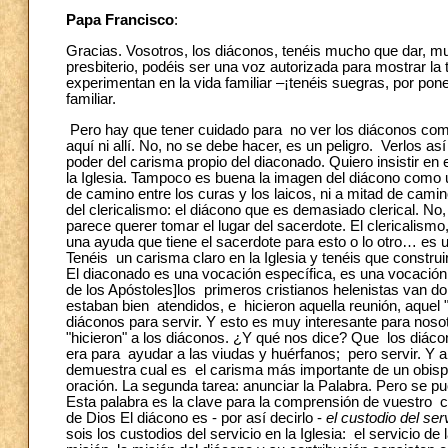
Papa Francisco
:
Gracias. Vosotros, los diáconos, tenéis mucho que dar, m
presbiterio, podéis ser una voz autorizada para mostrar la 
experimentan en la vida familiar –¡tenéis suegras, por pon
familiar.
Pero hay que tener cuidado para no ver los diáconos como 
aquí ni allí. No, no se debe hacer, es un peligro. Verlos a
poder del carisma propio del diaconado. Quiero insistir en 
la Iglesia. Tampoco es buena la imagen del diácono como un
de camino entre los curas y los laicos, ni a mitad de camin
del clericalismo: el diácono que es demasiado clerical. No
parece querer tomar el lugar del sacerdote. El clericalismo,
una ayuda que tiene el sacerdote para esto o lo otro… es u
Tenéis un carisma claro en la Iglesia y tenéis que construir
El diaconado es una vocación específica, es una vocación
de los Apóstoles]los primeros cristianos helenistas van d
estaban bien atendidos, e hicieron aquella reunión, aquel "
diáconos para servir. Y esto es muy interesante para nos
"hicieron" a los diáconos. ¿Y qué nos dice? Que los diác
era para ayudar a las viudas y huérfanos; pero servir. Y a 
demuestra cual es el carisma más importante de un obispo:
oración. La segunda tarea: anunciar la Palabra. Pero se pue
Esta palabra es la clave para la comprensión de vuestro c
de Dios El diácono es - por así decirlo -
el custodio del serv
sois los custodios del servicio en la Iglesia: el servicio de 