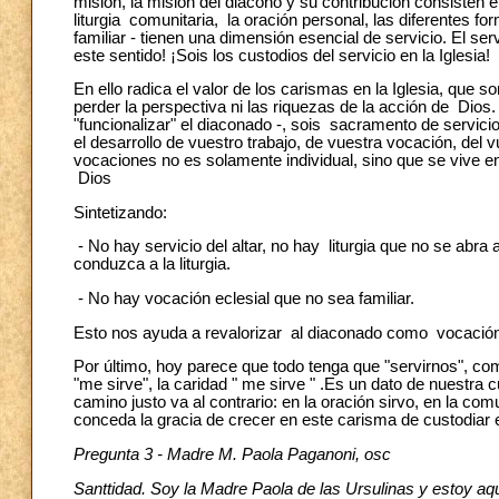
misión, la misión del diácono y ​​su contribución consisten
liturgia comunitaria, la oración personal, las diferentes fo
familiar - tienen una dimensión esencial de servicio. El s
este sentido! ¡Sois los custodios del servicio en la Iglesia!
En ello radica el valor de los carismas en la Iglesia, que 
perder la perspectiva ni las riquezas de la acción de Dios
"funcionalizar" el diaconado -, sois sacramento de servicio
el desarrollo de vuestro trabajo, de vuestra vocación, del v
vocaciones no es solamente individual, sino que se vive en 
Dios
Sintetizando:
- No hay servicio del altar, no hay liturgia que no se abra 
conduzca a la liturgia.
- No hay vocación eclesial que no sea familiar.
Esto nos ayuda a revalorizar al diaconado como vocación 
Por último, hoy parece que todo tenga que "servirnos", como
"me sirve", la caridad " me sirve " .Es un dato de nuestra 
camino justo va al contrario: en la oración sirvo, en la com
conceda la gracia de crecer en este carisma de custodiar el
Pregunta 3 - Madre M. Paola Paganoni, osc
Santtidad. Soy la Madre Paola de las Ursulinas y estoy aq