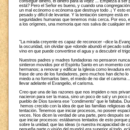
conseguir dinero, el dinero para la vejez ... Empieza a se
está? Pero el Señor es bueno, y cuando una congregación r
un mal ecónomo o ecónoma que destruye todo .¡ Y esto es 
pesado y difícil de levantar. Y la tentación siempre está 
seguridades humanas que tenemos más cerca. Por eso, es b
a los orígenes, una memoria que nos salva de cualquier ima
"La mirada creyente es capaz de reconocer –dice la
Evang
la oscuridad, sin olvidar que «donde abundó el pecado sob
vino en que puede convertirse el agua y a descubrir el trigo
Nuestros padres y madres fundadoras no pensaron nunca e
sintieron movidos por el Espíritu Santo en un momento con
hermanos; a renovar y edificar la Iglesia como levadura e
frase de uno de los fundadores, pero muchos han dicho l
miedo a no formarlos bien, el miedo de no dar el carisma .
llevar adelante el Evangelio, el carisma.
Creo que una de las razones que nos impiden o nos privan
nacieron para ser la masa, sino un poco de sal y un poco d
pueblo de Dios tuviera ese "condimento" que le faltaba. D
hemos crecido con la idea de que las familias religiosas
tentación. Tenemos que iniciar procesos, no poseer espac
veces. Nos dicen la verdad de una parte, pero después se 
que iniciar procesos: estábamos tentados de esto porque
sobre la unidad; que las ideas (o nuestra incapacidad de c
pequeña parte o visión del mundo) era superior al todo ecle