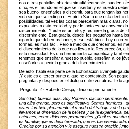
dos o tres pantallas abiertas simultáneamente, pueden int
o no, es el mundo en el que se insertan y es nuestro deb
sea bueno enseñarles a discernir, para que tengan las her
vida sin que se extinga el Espíritu Santo que está dentro 
posibilidades, tal vez las cosas parecerían más claras, n
expuestos a esta realidad, y por lo tanto estoy convenc
discernimiento. Y este es un reto, y requiere la gracia del d
discernimiento. Esta gracia, desde los pequeños hasta lo
digan lo que debemos hacer, y eso está bien –hoy no creo q
formas, es más fácil. Pero a medida que crecemos, en me
el discernimiento de lo que nos lleva a la Resurrección, a l
esta necesidad. Es una herramienta catequética y también pa
tenemos que enseñar a nuestro pueblo, enseñar a los jóven
enseñarles a pedir la gracia del discernimiento.
De esto habla esa parte de la Exhortación Evangelii gaudi
.Y este es el tercer punto al que he contestado. Son pequ
preguntas y después en el diálogo entre vosotros. Te lo 
Pregunta 2 - Roberto Crespi, diácono permanente
Santidad, buenos días. Soy Roberto, diácono permanente.
una cifra grande, pero es significativa. Somos hombres q
viven también plenamente el mundo del trabajo y de la prof
llevamos la dimensión de la belleza y de la experiencia, p
entonces, como diáconos permanentes ¿Cuál es nuestra par
es humilde,que es desinteresada, que es bienaventurada,
Gracias por su atención y le aseguro nuestra oración junto