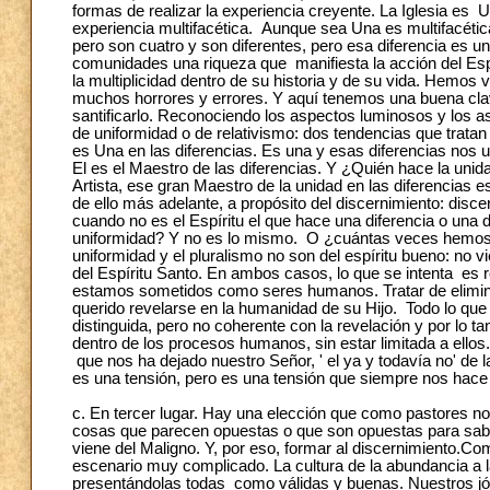
formas de realizar la experiencia creyente. La Iglesia es 
experiencia multifacética. Aunque sea Una es multifacétic
pero son cuatro y son diferentes, pero esa diferencia es u
comunidades una riqueza que manifiesta la acción del Espí
la multiplicidad dentro de su historia y de su vida. Hemo
muchos horrores y errores. Y aquí tenemos una buena cla
santificarlo. Reconociendo los aspectos luminosos y los
de uniformidad o de relativismo: dos tendencias que tratan 
es Una en las diferencias. Es una y esas diferencias nos u
El es el Maestro de las diferencias. Y ¿Quién hace la unid
Artista, ese gran Maestro de la unidad en las diferencias 
de ello más adelante, a propósito del discernimiento: discer
cuando no es el Espíritu el que hace una diferencia o una
uniformidad? Y no es lo mismo. O ¿cuántas veces hemos 
uniformidad y el pluralismo no son del espíritu bueno: no v
del Espíritu Santo. En ambos casos, lo que se intenta es red
estamos sometidos como seres humanos. Tratar de eliminar
querido revelarse en la humanidad de su Hijo. Todo lo q
distinguida, pero no coherente con la revelación y por lo tan
dentro de los procesos humanos, sin estar limitada a ellos
que nos ha dejado nuestro Señor, ' el ya y todavía no' de l
es una tensión, pero es una tensión que siempre nos hace c
c. En tercer lugar. Hay una elección que como pastores no
cosas que parecen opuestas o que son opuestas para sabe
viene del Maligno. Y, por eso, formar al discernimiento.C
escenario muy complicado. La cultura de la abundancia a 
presentándolas todas como válidas y buenas. Nuestros j