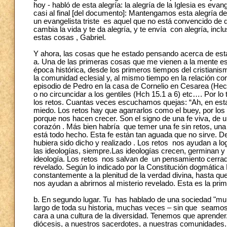
hoy - habló de esta alegría: la alegría de la Iglesia es evan
casi al final [del documento]: Mantengamos esta alegría de
un evangelista triste es aquel que no está convencido de q
cambia la vida y te da alegría, y te envía con alegría, incl
estas cosas , Gabriel.
Y ahora, las cosas que he estado pensando acerca de est
a. Una de las primeras cosas que me vienen a la mente es
época histórica, desde los primeros tiempos del cristianis
la comunidad eclesial y, al mismo tiempo en la relación c
episodio de Pedro en la casa de Cornelio en Cesarea (Hech
o no circuncidar a los gentiles (Hch 15.1 a 6) etc…. Por 
los retos. Cuantas veces escuchamos quejas: “Ah, en esta
miedo. Los retos hay que agarrarlos como el buey, por lo
porque nos hacen crecer. Son el signo de una fe viva, de 
corazón . Más bien habría que temer una fe sin retos, una
está todo hecho. Esta fe están tan aguada que no sirve. 
hubiera sido dicho y realizado . Los retos nos ayudan a log
las ideologías, siempre.Las ideologías crecen, germinan y
ideología. Los retos nos salvan de un pensamiento cerrad
revelado. Según lo indicado por la Constitución dogmática D
constantemente a la plenitud de la verdad divina, hasta que
nos ayudan a abrirnos al misterio revelado. Esta es la pri
b. En segundo lugar. Tu has hablado de una sociedad "multi" -
largo de toda su historia, muchas veces – sin que seamo
cara a una cultura de la diversidad. Tenemos que aprender
diócesis, a nuestros sacerdotes, a nuestras comunidades.