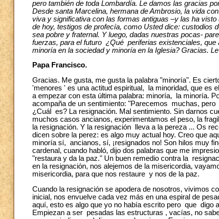
pero también de toda Lombardía. Le damos las gracias por 
Desde santa Marcelina, hermana de Ambrosio, la vida cons
viva y significativa con las formas antiguas –y las ha vi
de hoy, testigos de profecía, como Usted dice: custodios d
sea pobre y fraternal. Y luego, dadas nuestras pocas- p
fuerzas, para el futuro ¿Qué periferias existenciales, que 
minoría en la sociedad y minoría en la Iglesia? Gracias. 
Papa Francisco.
Gracias. Me gusta, me gusta la palabra "minoría". Es cier
'menores ' es una actitud espiritual, la minoridad, que es e
a empezar con esta última palabra: minoría, la minoría. Po
acompaña de un sentimiento: "Parecemos muchas, pero s
¿Cuál es? La resignación. Mal sentimiento. Sin darnos 
muchos casos ancianos, experimentamos el peso, la fragil
la resignación. Y la resignación lleva a la pereza ... Os re
dicen sobre la perez: es algo muy actual hoy. Creo que aq
minoría sí, ancianos, sí, ¡resignados no! Son hilos muy fi
cardenal, cuando habló, dijo dos palabras que me impresio
"restaura y da la paz." Un buen remedio contra la resigna
en la resignación, nos alejemos de la misericordia, vaya
misericordia, para que nos restaure y nos de la paz.
Cuando la resignación se apodera de nosotros, vivimos con
inicial, nos envuelve cada vez más en una espiral de pesad
aquí, esto es algo que yo no había escrito pero que digo ah
Empiezan a ser pesadas las estructuras , vacías, no s