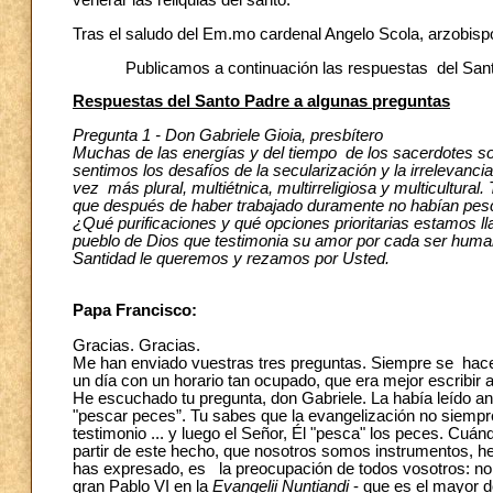
venerar las reliquias del santo.
Tras el saludo del Em.mo cardenal Angelo Scola, arzobisp
Publicamos a continuación las respuestas del Sant
Respuestas del Santo Padre a algunas preguntas
Pregunta 1 - Don Gabriele Gioia, presbítero
Muchas de las energías y del tiempo de los sacerdotes son
sentimos los desafíos de la secularización y la irrelevanci
vez más plural, multiétnica, multirreligiosa y multicultur
que después de haber trabajado duramente no habían pe
¿Qué purificaciones y qué opciones prioritarias estamos ll
pueblo de Dios que testimonia su amor por cada ser hum
Santidad le queremos y rezamos por Usted.
Papa Francisco:
Gracias. Gracias.
Me han enviado vuestras tres preguntas. Siempre se hace 
un día con un horario tan ocupado, que era mejor escribir 
He escuchado tu pregunta, don Gabriele. La había leído a
"pescar peces”. Tu sabes que la evangelización no siempre
testimonio ... y luego el Señor, Él "pesca" los peces. C
partir de este hecho, que nosotros somos instrumentos, h
has expresado, es la preocupación de todos vosotros: no p
gran Pablo VI en la
Evangelii Nuntiandi
- que es el mayor do