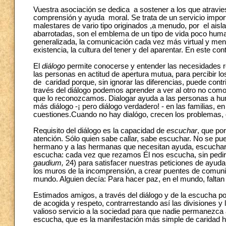
Vuestra asociación se dedica a sostener a los que atravi
comprensión y ayuda moral. Se trata de un servicio import
malestares de vario tipo originados ,a menudo, por el aisl
abarrotadas, son el emblema de un tipo de vida poco huma
generalizada, la comunicación cada vez más virtual y meno
existencia, la cultura del tener y del aparentar. En este c
El
diálogo
permite conocerse y entender las necesidades r
las personas en actitud de apertura mutua, para percibir l
de caridad porque, sin ignorar las diferencias, puede cont
través del diálogo podemos aprender a ver al otro no com
que lo reconozcamos. Dialogar ayuda a las personas a hum
más diálogo -¡ pero diálogo verdadero! - en las familias, en
cuestiones.Cuando no hay dialógo, crecen los problemas, c
Requisito del diálogo es la capacidad de
escuchar
, que po
atención. Sólo quien sabe callar, sabe escuchar. No se p
hermano y a las hermanas que necesitan ayuda, escuchar 
escucha: cada vez que rezamos Él nos escucha, sin pedir na
gaudium,
24) para satisfacer nuestras peticiones de ayuda.
los muros de la incomprensión, a crear puentes de comunic
mundo. Alguien decía: Para hacer paz, en el mundo, faltan o
Estimados amigos, a través del diálogo y de la escucha po
de acogida y respeto, contrarrestando así las divisiones 
valioso servicio a la sociedad para que nadie permanezca a
escucha, que es la manifestación más simple de caridad 