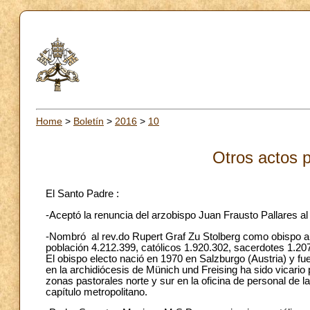
Home
>
Boletín
>
2016
>
10
Otros actos p
El Santo Padre :
-Aceptó la renuncia del arzobispo Juan Frausto Pallares al 
-Nombró al rev.do Rupert Graf Zu Stolberg como obispo aux
población 4.212.399, católicos 1.920.302, sacerdotes 1.20
El obispo electo nació en 1970 en Salzburgo (Austria) y f
en la archidiócesis de Münich und Freising ha sido vicario p
zonas pastorales norte y sur en la oficina de personal de l
capítulo metropolitano.