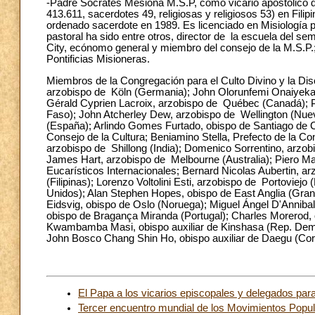
-Padre Socrates Mesiona M.S.P, como vicario apostólico de
413.611, sacerdotes 49, religiosas y religiosos 53) en Filipi
ordenado sacerdote en 1989. Es licenciado en Misiología p
pastoral ha sido entre otros, director de la escuela del se
City, ecónomo general y miembro del consejo de la M.S.P.;
Pontificias Misioneras.
Miembros de la Congregación para el Culto Divino y la Dis
arzobispo de Köln (Germania); John Olorunfemi Onaiyekan,
Gérald Cyprien Lacroix, arzobispo de Québec (Canadá); 
Faso); John Atcherley Dew, arzobispo de Wellington (Nuev
(España); Arlindo Gomes Furtado, obispo de Santiago de C
Consejo de la Cultura; Beniamino Stella, Prefecto de la Co
arzobispo de Shillong (India); Domenico Sorrentino, arzob
James Hart, arzobispo de Melbourne (Australia); Piero Mar
Eucarísticos Internacionales; Bernard Nicolas Aubertin, 
(Filipinas); Lorenzo Voltolini Esti, arzobispo de Portoviej
Unidos); Alan Stephen Hopes, obispo de East Anglia (Gran B
Eidsvig, obispo de Oslo (Noruega); Miguel Ángel D'Annibal
obispo de Bragança Miranda (Portugal); Charles Morerod, 
Kwambamba Masi, obispo auxiliar de Kinshasa (Rep. Democ
John Bosco Chang Shin Ho, obispo auxiliar de Daegu (Cor
El Papa a los vicarios episcopales y delegados para
Tercer encuentro mundial de los Movimientos Popu