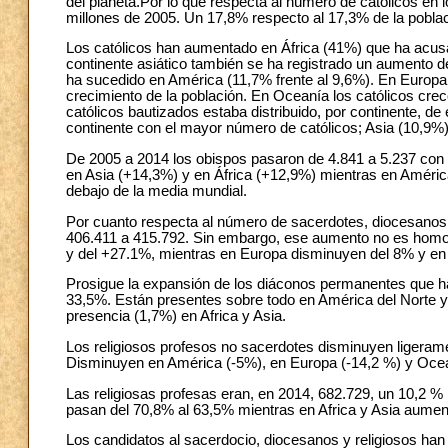
del planeta.Por lo que respecta al número de católicos en 
millones de 2005. Un 17,8% respecto al 17,3% de la pobla
Los católicos han aumentado en África (41%) que ha acus
continente asiático también se ha registrado un aumento de
ha sucedido en América (11,7% frente al 9,6%). En Europa 
crecimiento de la población. En Oceanía los católicos crec
católicos bautizados estaba distribuido, por continente, d
continente con el mayor número de católicos; Asia (10,9%
De 2005 a 2014 los obispos pasaron de 4.841 a 5.237 con 
en Asia (+14,3%) y en África (+12,9%) mientras en Améri
debajo de la media mundial.
Por cuanto respecta al número de sacerdotes, diocesanos
406.411 a 415.792. Sin embargo, ese aumento no es homog
y del +27.1%, mientras en Europa disminuyen del 8% y en
Prosigue la expansión de los diáconos permanentes que h
33,5%. Están presentes sobre todo en América del Norte y
presencia (1,7%) en Africa y Asia.
Los religiosos profesos no sacerdotes disminuyen ligerame
Disminuyen en América (-5%), en Europa (-14,2 %) y Ocea
Las religiosas profesas eran, en 2014, 682.729, un 10,2 
pasan del 70,8% al 63,5% mientras en Africa y Asia aume
Los candidatos al sacerdocio, diocesanos y religiosos han