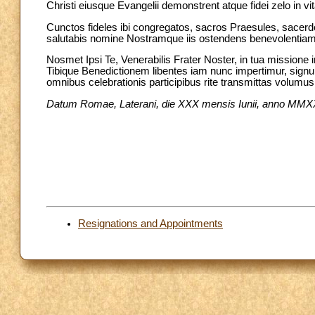
Christi eiusque Evangelii demonstrent atque fidei zelo in vit
Cunctos fideles ibi congregatos, sacros Praesules, sacerdot
salutabis nomine Nostramque iis ostendens benevolentiam
Nosmet Ipsi Te, Venerabilis Frater Noster, in tua mission
Tibique Benedictionem libentes iam nunc impertimur, sig
omnibus celebrationis participibus rite transmittas volumus
Datum Romae, Laterani, die XXX mensis Iunii, anno MMXXII
Resignations and Appointments