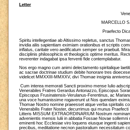
Letter
Vener
MARCELLO S.
Praefecto Dic
Spiritu intellegentiae ab Altissimo repletus, sanctus Thomas
invidia aliis sapientiam eximiam orationibus et scriptis 
inflatus, caritate vero aedificatum semper se praebuit. Mira
disciplinis philosophicis et theologicis optime meritus. Rec
reverenter indagabat ipsa ferventi fide contemplabatur.
Nos ergo magno cum animi delectamento spiritalique laetitia 
ac sacrae doctrinae studium debite honorare tres dioecese
videlicet MMXXIII-MMXXV, divi Thomae insignia anniversar
Cum interea memorati Sancti proximo mense Iulio adscrip
Venerabiles Fratres Gerardus Antonazzo, Episcopus Soran
Episcopus Frusinatensis-Verulanus-Ferentinus, ac Marianu
una voce humanissime rogaverunt ut Nos quendam eximium
Thomae Nostro nomine praeesset atque verba spiritalis coho
Venerabilis Frater Noster, decurrimus qui munus Praefecti 
Litteris MISSUM EXTRAORDINARIUM Nostrum nominamus a
advenientis mensis Iulii in abbatia Fossae Novae sollemni r
eminenti hoc Ecclesiae viro loquens eiusque ingenti sapien
precibus, meditatione necnon pastoralium necessitatum con