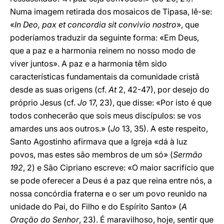
Numa imagem retirada dos mosaicos de Tipasa, lê-se:
«
In Deo, pax et concordia sit convivio nostro
», que
poderíamos traduzir da seguinte forma: «Em Deus,
que a paz e a harmonia reinem no nosso modo de
viver juntos». A paz e a harmonia têm sido
características fundamentais da comunidade cristã
desde as suas origens (cf.
At
2, 42-47), por desejo do
próprio Jesus (cf.
Jo
17, 23), que disse: «Por isto é que
todos conhecerão que sois meus discípulos: se vos
amardes uns aos outros.» (
Jo
13, 35). A este respeito,
Santo Agostinho afirmava que a Igreja «dá à luz
povos, mas estes são membros de um só» (
Sermão
192
, 2) e São Cipriano escreve: «O maior sacrifício que
se pode oferecer a Deus é a paz que reina entre nós, a
nossa concórdia fraterna e o ser um povo reunido na
unidade do Pai, do Filho e do Espírito Santo» (
A
Oração do Senhor
, 23). É maravilhoso, hoje, sentir que