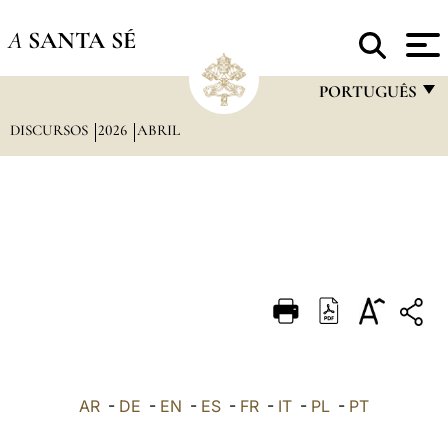
A
SANTA SÉ
PORTUGUÊS
DISCURSOS
2026
ABRIL
FRANÇAIS
ENGLISH
ITALIANO
PORTUGUÊS
ESPAÑOL
DEUTSCH
POLSKI
العربيّة
AR
-
DE
-
EN
-
ES
-
FR
-
IT
-
PL
-
PT
中文