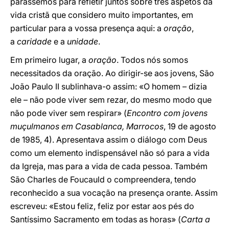
parássemos para refletir juntos sobre três aspetos da
vida cristã que considero muito importantes, em
particular para a vossa presença aqui: a
oração
,
a
caridade
e a
unidade
.
Em primeiro lugar, a
oração
. Todos nós somos
necessitados da oração. Ao dirigir-se aos jovens, São
João Paulo II sublinhava-o assim: «O homem – dizia
ele – não pode viver sem rezar, do mesmo modo que
não pode viver sem respirar» (
Encontro com jovens
muçulmanos em Casablanca, Marrocos
, 19 de agosto
de 1985, 4). Apresentava assim o diálogo com Deus
como um elemento indispensável não só para a vida
da Igreja, mas para a vida de cada pessoa. Também
São Charles de Foucauld o compreendera, tendo
reconhecido a sua vocação na presença orante. Assim
escreveu: «Estou feliz, feliz por estar aos pés do
Santíssimo Sacramento em todas as horas» (
Carta a