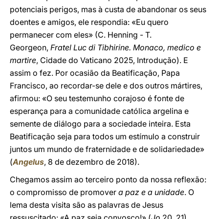
potenciais perigos, mas à custa de abandonar os seus
doentes e amigos, ele respondia: «Eu quero
permanecer com eles» (C. Henning - T.
Georgeon,
Fratel Luc di Tibhirine. Monaco, medico e
martire
, Cidade do Vaticano 2025, Introdução). E
assim o fez. Por ocasião da Beatificação, Papa
Francisco, ao recordar-se dele e dos outros mártires,
afirmou: «O seu testemunho corajoso é fonte de
esperança para a comunidade católica argelina e
semente de diálogo para a sociedade inteira. Esta
Beatificação seja para todos um estímulo a construir
juntos um mundo de fraternidade e de solidariedade»
(
Angelus
, 8 de dezembro de 2018).
Chegamos assim ao terceiro ponto da nossa reflexão:
o compromisso de promover
a paz e
a unidade
. O
lema desta visita são as palavras de Jesus
ressuscitado: «A paz seja convosco!» (
Jo
20, 21).