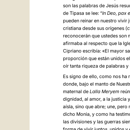
son las palabras de Jesús resuc
de Tipasa se lee: “
In Deo, pax e
pueden reinar en nuestro vivir
cristiana desde sus orígenes (c
reconocerán que ustedes son mi
afirmaba al respecto que la Ig
Cipriano escribía: «El mayor sac
proporción que están unidos el P
oír tanta riqueza de palabras 
Es signo de ello, como nos ha 
donde, bajo el manto de Nuestr
maternal de
Lalla Meryem
reún
dignidad, al amor, a la justicia
aísla, sino que abre; une, per
dicho Monia, y como ha testim
las divisiones y las guerras si
forma de vivir juntos, unidos y