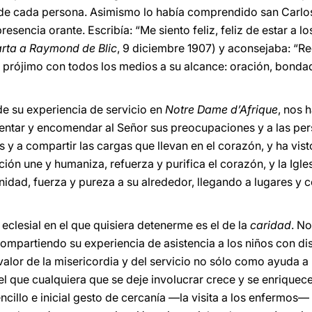
la de cada persona. Asimismo lo había comprendido san Carlo
sencia orante. Escribía: “Me siento feliz, feliz de estar a lo
rta a Raymond de Blic
, 9 diciembre 1907) y aconsejaba: “
 prójimo con todos los medios a su alcance: oración, bondad
de su experiencia de servicio en
Notre Dame d’Afrique
, nos 
esentar y encomendar al Señor sus preocupaciones y a las pe
s y a compartir las cargas que llevan en el corazón, y ha vis
ión une y humaniza, refuerza y purifica el corazón, y la Igles
idad, fuerza y pureza a su alrededor, llegando a lugares y c
eclesial en el que quisiera detenerme es el de la
caridad
. No
 compartiendo su experiencia de asistencia a los niños con d
valor de la misericordia y del servicio no sólo como ayuda a 
el que cualquiera que se deje involucrar crece y se enriquec
cillo e inicial gesto de cercanía —la visita a los enfermos—