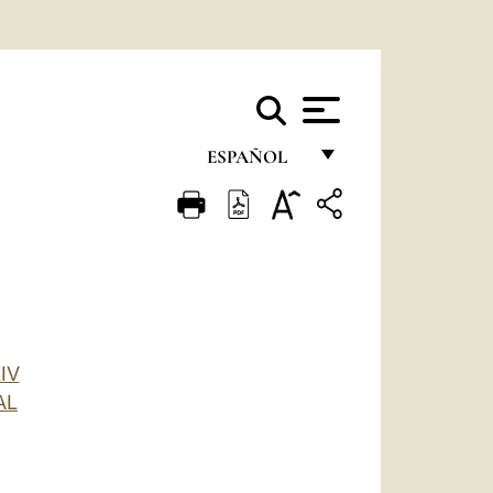
ESPAÑOL
FRANÇAIS
ENGLISH
ITALIANO
PORTUGUÊS
ESPAÑOL
IV
AL
DEUTSCH
POLSKI