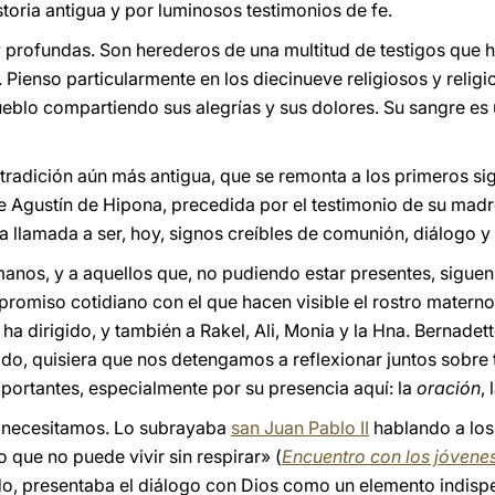
storia antigua y por luminosos testimonios de fe.
 profundas. Son herederos de una multitud de testigos que h
. Pienso particularmente en los diecinueve religiosos y religi
pueblo compartiendo sus alegrías y sus dolores. Su sangre es
radición aún más antigua, que se remonta a los primeros sigl
de Agustín de Hipona, precedida por el testimonio de su madr
a llamada a ser, hoy, signos creíbles de comunión, diálogo y
anos, y a aquellos que, no pudiendo estar presentes, siguen 
promiso cotidiano con el que hacen visible el rostro materno
a dirigido, y también a Rakel, Ali, Monia y la Hna. Bernadet
do, quisiera que nos detengamos a reflexionar juntos sobre 
portantes, especialmente por su presencia aquí: la
oración
, 
a necesitamos. Lo subrayaba
san Juan Pablo II
hablando a lo
o que no puede vivir sin respirar» (
Encuentro con los jóven
do, presentaba el diálogo con Dios como un elemento indispe