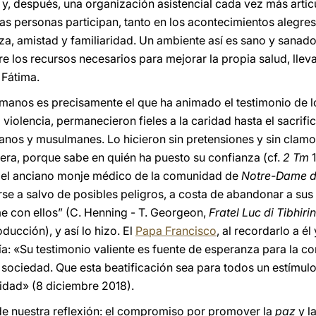
y, después, una organización asistencial cada vez más arti
s personas participan, tanto en los acontecimientos alegre
za, amistad y familiaridad. Un ambiente así es sano y sanado
tre los recursos necesarios para mejorar la propia salud, lle
 Fátima.
rmanos es precisamente el que ha animado el testimonio de 
 violencia, permanecieron fieles a la caridad hasta el sacrific
anos y musulmanes. Lo hicieron sin pretensiones y sin clamor
era, porque sabe en quién ha puesto su confianza (cf.
2 Tm
1
c, el anciano monje médico de la comunidad de
Notre-Dame de
rse a salvo de posibles peligros, a costa de abandonar a sus
e con ellos”
(C. Henning - T. Georgeon,
Fratel Luc di Tibhir
ducción), y así lo hizo. El
Papa Francisco
, al recordarlo a é
ía: «Su testimonio valiente es fuente de esperanza para la c
 sociedad. Que esta beatificación sea para todos un estímulo
idad» (8 diciembre 2018).
 de nuestra reflexión: el compromiso por promover la
paz
y l