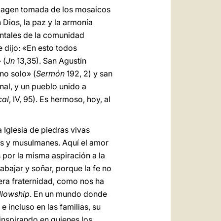
imagen tomada de los mosaicos
 Dios, la paz y la armonía
entales de la comunidad
e dijo: «En esto todos
 (
Jn
13,35). San Agustín
no solo» (
Sermón
192, 2) y san
rnal, y un pueblo unido a
cal
, IV, 95). Es hermoso, hoy, al
 Iglesia de piedras vivas
os y musulmanes. Aquí el amor
 por la misma aspiración a la
trabajar y soñar, porque la fe no
era fraternidad, como nos ha
llowship
. En un mundo donde
 incluso en las familias, su
 inspirando en quienes los