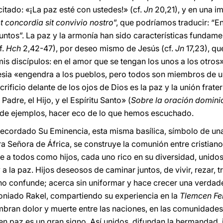
itado: «¡La paz esté con ustedes!» (cf.
Jn
20,21), y en una 
t concordia sit convivio nostro
”, que podríamos traducir: “En
 juntos”. La paz y la armonía han sido características fundam
f.
Hch
2,42-47), por deseo mismo de Jesús (cf.
Jn
17,23), qu
s discípulos: en el amor que se tengan los unos a los otros»
lesia «engendra a los pueblos, pero todos son miembros de u
rificio delante de los ojos de Dios es la paz y la unión frate
adre, el Hijo, y el Espíritu Santo» (
Sobre la oración domini
y de ejemplos, hacer eco de lo que hemos escuchado.
recordado Su Eminencia, esta misma basílica, símbolo de una
a Señora de África, se construye la comunión entre cristian
e a todos como hijos, cada uno rico en su diversidad, unidos
 y a la paz. Hijos deseosos de caminar juntos, de vivir, rezar, 
o no confunde; acerca sin uniformar y hace crecer una verdad
oniado Rakel, compartiendo su experiencia en la
Tlemcen Fe
embran dolor y muerte entre las naciones, en las comunidades e
 en paz es un gran signo. Así unidos, difundan la hermandad,