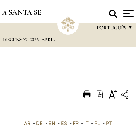
A
SANTA SÉ
PORTUGUÊS
DISCURSOS
2026
ABRIL
FRANÇAIS
ENGLISH
ITALIANO
PORTUGUÊS
ESPAÑOL
DEUTSCH
POLSKI
العربيّة
AR
-
DE
-
EN
-
ES
-
FR
-
IT
-
PL
-
PT
中文