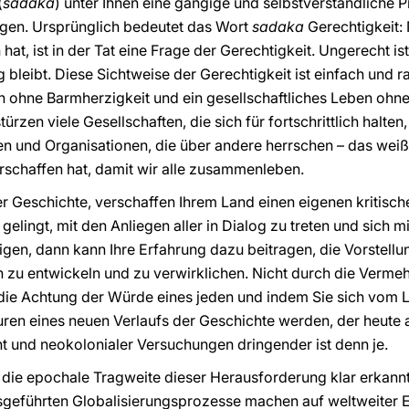
(
sadaka
) unter Ihnen eine gängige und selbstverständliche Pr
ügen. Ursprünglich bedeutet das Wort
sadaka
Gerechtigkeit: 
hat, ist in der Tat eine Frage der Gerechtigkeit. Ungerecht i
bleibt. Diese Sichtweise der Gerechtigkeit ist einfach und r
on ohne Barmherzigkeit und ein gesellschaftliches Leben ohne
rzen viele Gesellschaften, die sich für fortschrittlich halten,
und Organisationen, die über andere herrschen – das weiß A
erschaffen hat, damit wir alle zusammenleben.
r Geschichte, verschaffen Ihrem Land einen eigenen kritische
elingt, mit den Anliegen aller in Dialog zu treten und sich m
eigen, dann kann Ihre Erfahrung dazu beitragen, die Vorstell
n zu entwickeln und zu verwirklichen. Nicht durch die Verm
die Achtung der Würde eines jeden und indem Sie sich vom L
uren eines neuen Verlaufs der Geschichte werden, der heute
t und neokolonialer Versuchungen dringender ist denn je.
ie epochale Tragweite dieser Herausforderung klar erkann
eführten Globalisierungsprozesse machen auf weltweiter E