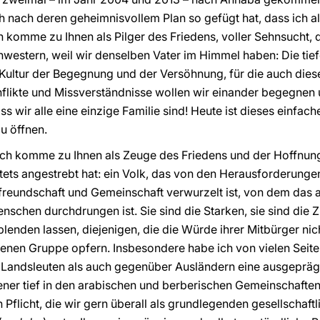
h nach deren geheimnisvollem Plan so gefügt hat, dass ich a
h komme zu Ihnen als Pilger des Friedens, voller Sehnsucht, 
hwestern, weil wir denselben Vater im Himmel haben: Die tief
 Kultur der Begegnung und der Versöhnung, für die auch dies
onflikte und Missverständnisse wollen wir einander begegnen
ss wir alle eine einzige Familie sind! Heute ist dieses einfac
u öffnen.
ich komme zu Ihnen als Zeuge des Friedens und der Hoffnung
 stets angestrebt hat: ein Volk, das von den Herausforderungen
tfreundschaft und Gemeinschaft verwurzelt ist, von dem das a
chen durchdrungen ist. Sie sind die Starken, sie sind die Zu
lenden lassen, diejenigen, die die Würde ihrer Mitbürger nic
nen Gruppe opfern. Insbesondere habe ich von vielen Seiten
Landsleuten als auch gegenüber Ausländern eine ausgepräg
jener tief in den arabischen und berberischen Gemeinschafte
n Pflicht, die wir gern überall als grundlegenden gesellschaf