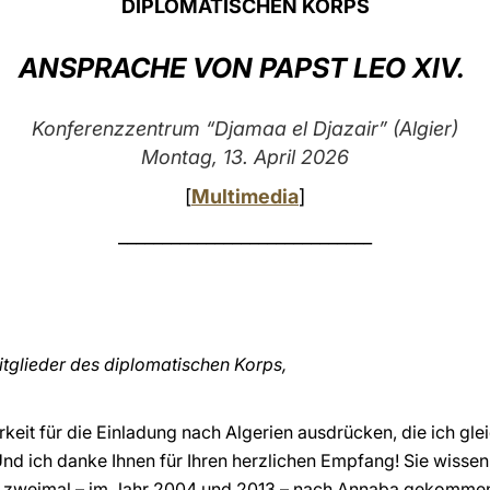
DIPLOMATISCHEN KORPS
ANSPRACHE VON PAPST LEO XIV.
Konferenzzentrum “Djamaa el Djazair” (Algier)
Montag, 13. April 2026
[
Multimedia
]
_____________________________
itglieder des diplomatischen Korps,
keit für die Einladung nach Algerien ausdrücken, die ich gl
nd ich danke Ihnen für Ihren herzlichen Empfang! Sie wissen,
s zweimal – im Jahr 2004 und 2013 – nach Annaba gekommen b