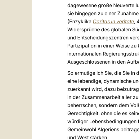
dagewesene große Neuverteilu
sie hingegen zu einer Zunahme 
(Enzyklika
Caritas in veritate
, 
Widersprüche des globalen Süd
und Entscheidungszentren verst
Partizipation in einer Weise z
internationalen Regierungsstru
Ausgeschlossenen in den Aufb
So ermutige ich Sie, die Sie i
eine lebendige, dynamische und
zuerkannt wird, dazu beizutrag
in der Zusammenarbeit aller zu
beherrschen, sondern dem Volk 
Gerechtigkeit, ohne die es kei
würdiger Lebensbedingungen für
Gemeinwohl Algeriens beitrage
und West stärken.