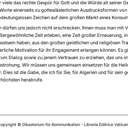
r viele das rechte Gespür für Gott und die Würde all seiner 
Worte einerseits zu gotteslästerlichen Ausdrucksformen vo
edeutungslosen Zeichen auf dem großen Markt eines Konsums, 
 dürfen uns jedoch nicht erschrecken. Ihnen muss man mit V
ßergewöhnliche Zeit erleben, eine Zeit großer Erneuerung, in 
sstsein haben, aus den großen geistlichen und religiösen Tra
terliche Motivation für ihr Engagement erlangen können. Es g
 zum Dialog sowie zu jenem Vertrauen zu erziehen, das uns 
Bedrohung. Wir müssen uns gemeinsam einsetzen für die Heil
ies ist die Gabe, die ich für Sie, für Algerien und für sein g
rhöchsten herabrufe.
opyright © Dikasterium für Kommunikation - Libreria Editrice Vatica