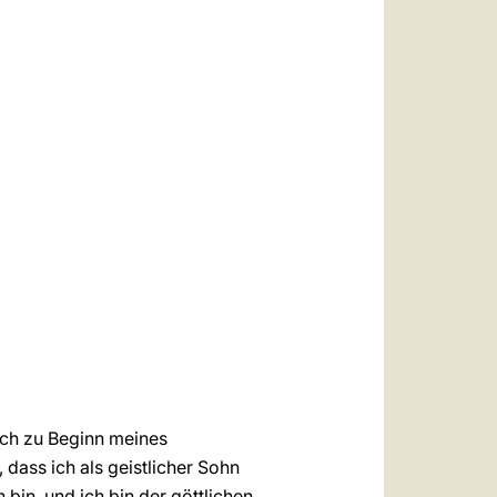
العربيّة
中文
LATINE
eich zu Beginn meines
 dass ich als geistlicher Sohn
in, und ich bin der göttlichen