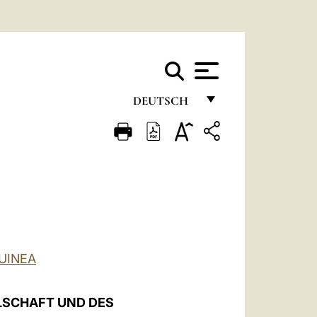
DEUTSCH
FRANÇAIS
ENGLISH
ITALIANO
PORTUGUÊS
ESPAÑOL
UINEA
DEUTSCH
POLSKI
LSCHAFT UND DES