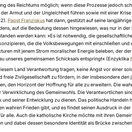
ng des Reichtums möglich; wenn diese Prozesse jedoch sch
der Armut und der Ungleichheit führen sowie mit einer Kris
42).
Papst Franziskus
hat dann, gestützt auf seine langjährige
ens, auf die Bedeutung dessen hingewiesen, was nur in der 
anden werden kann: »Es ist notwendig, die gesellschaftliche,
u konzipieren, die die Volksbewegungen mit einschließen und d
kturen mit jenem Strom moralischer Energie beleben, der de
au unseres gemeinsamen Schicksals entspringt« (Enzyklika
F
n diesem Land Verantwortung tragen, keine Angst vor einer s
 freie Zivilgesellschaft zu fördern, in der insbesondere den
en, den Horizont der Hoffnung für alle zu erweitern. Die wah
r Verwirklichung des Gemeinwohls. Die Verantwortlichen sin
und seiner Entwicklung zu dienen. Das politische Handeln h
nen wahren Frieden gibt, und es findet seinen Ausdruck in de
 alle. Auch die katholische Kirche möchte mit ihren Gemein
n und dabei dessen besondere Identität als Brücke zwische