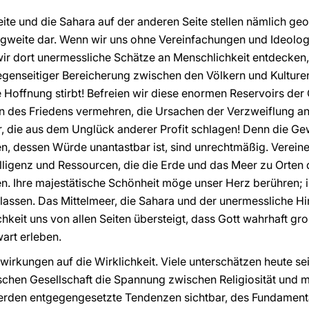
eite und die Sahara auf der anderen Seite stellen nämlich ge
weite dar. Wenn wir uns ohne Vereinfachungen und Ideolog
ir dort unermessliche Schätze an Menschlichkeit entdecken
egenseitiger Bereicherung zwischen den Völkern und Kulture
Hoffnung stirbt! Befreien wir diese enormen Reservoirs der
n des Friedens vermehren, die Ursachen der Verzweiflung an
, die aus dem Unglück anderer Profit schlagen! Denn die Ge
, dessen Würde unantastbar ist, sind unrechtmäßig. Vereinen
ntelligenz und Ressourcen, die die Erde und das Meer zu Orte
n. Ihre majestätische Schönheit möge unser Herz berühren; 
assen. Das Mittelmeer, die Sahara und der unermessliche Hi
chkeit uns von allen Seiten übersteigt, dass Gott wahrhaft groß
art erleben.
rkungen auf die Wirklichkeit. Viele unterschätzen heute se
ischen Gesellschaft die Spannung zwischen Religiosität und
 werden entgegengesetzte Tendenzen sichtbar, des Fundament