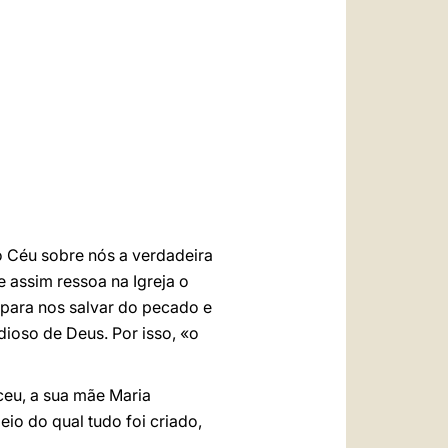
العربيّة
中文
LATINE
o Céu sobre nós a verdadeira
e assim ressoa na Igreja o
 para nos salvar do pecado e
dioso de Deus. Por isso, «o
ceu, a sua mãe Maria
eio do qual tudo foi criado,