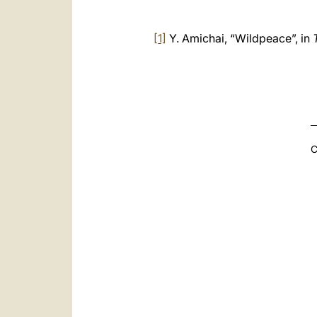
[1]
Y. Amichai, “Wildpeace”, in
C