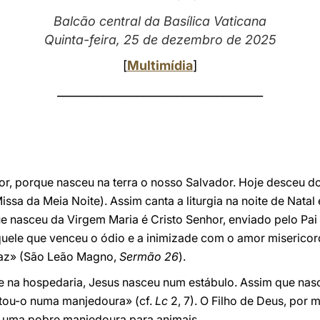
Balcão central da Basílica Vaticana
Quinta-feira, 25 de dezembro de 2025
[
Multimídia
]
____________________________________
or, porque nasceu na terra o nosso Salvador. Hoje desceu d
ssa da Meia Noite). Assim canta a liturgia na noite de Natal 
e nasceu da Virgem Maria é Cristo Senhor, enviado pelo Pai
quele que venceu o ódio e a inimizade com o amor misericor
paz» (São Leão Magno,
Sermão 26
).
le na hospedaria, Jesus nasceu num estábulo. Assim que nas
tou-o numa manjedoura» (cf.
Lc
2, 7). O Filho de Deus, por m
é uma pobre manjedoura para animais.