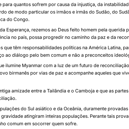
 para quantos sofrem por causa da injustiça, da instabilidad
ordo de modo particular os irmãos e irmãs do Sudão, do Sudã
ica do Congo.
u da Esperança, rezemos ao Deus feito homem pela querida p
ncia no país, possa progredir no caminho da paz e da recon
s que têm responsabilidades políticas na América Latina, pa
o ao diálogo pelo bem comum e não a preconceitos ideológ
ue ilumine Myanmar com a luz de um futuro de reconciliação
povo birmanês por vias de paz e acompanhe aqueles que vi
antiga amizade entre a Tailândia e o Camboja e que as parte
iliação.
ulações do Sul asiático e da Oceânia, duramente provadas 
gravidade atingiram inteiras populações. Perante tais prov
ho comum em socorrer quem sofre.