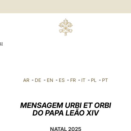
BI
AR
-
DE
-
EN
-
ES
-
FR
-
IT
-
PL
-
PT
MENSAGEM URBI ET ORBI
DO PAPA LEÃO XIV
NATAL 2025