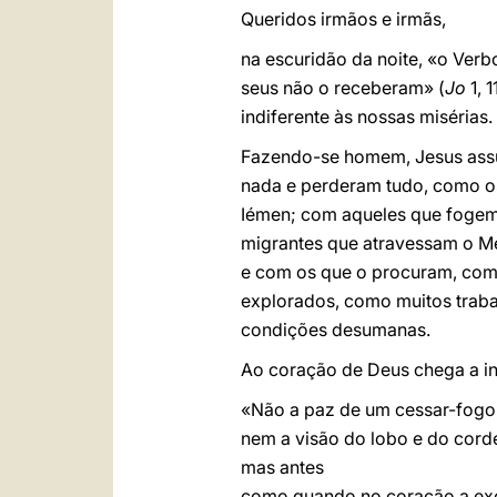
Queridos irmãos e irmãs,
na escuridão da noite, «o Verb
seus não o receberam» (
Jo
1, 
indiferente às nossas misérias.
Fazendo-se homem, Jesus assum
nada e perderam tudo, como o
Iémen; com aqueles que fogem 
migrantes que atravessam o M
e com os que o procuram, com
explorados, como muitos traba
condições desumanas.
Ao coração de Deus chega a in
«Não a paz de um cessar-fogo
nem a visão do lobo e do corde
mas antes
como quando no coração a exc