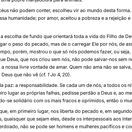
 céus não podem conter, escolheu vir ao mundo desta forma.
ossa humanidade; por amor, aceitou a pobreza e a rejeição e
a a escolha de fundo que orientará toda a vida do Filho de De
gar o peso do pecado, mas de o carregar Ele por nós, de as
empo, porém, mostrou o que só nós podemos fazer, ou seja,
ue Deus, que nos criou sem nós, não pode salvar-nos sem nó
 sem a nossa livre vontade de amar. Quem não ama não se salv
 Deus que não vê (cf.
1 Jo
4, 20).
da paz: a responsabilidade. Se cada um de nós, a todos os n
iro lugar as próprias falhas, pedisse perdão a Deus e, ao 
do-se solidário com os mais fracos e oprimidos, então o m
que, em primeiro lugar, nos liberta do pecado e, em segundo
os, quaisquer que sejam eles, desde os interpessoais aos in
erdoado, não se pode ser homens e mulheres pacíficos e cons