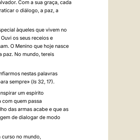
alvador. Com a sua graça, cada
aticar o diálogo, a paz, a
especial àqueles que vivem no
. Ouvi os seus receios e
sam. O Menino que hoje nasce
a paz. No mundo, tereis
confiarmos nestas palavras
 para sempre» (
Is
32, 17).
nspirar um espírito
dora com quem passa
lho das armas acabe e que as
ragem de dialogar de modo
m curso no mundo,