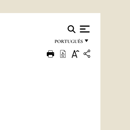
PORTUGUÊS
FRANÇAIS
ENGLISH
ITALIANO
PORTUGUÊS
ESPAÑOL
DEUTSCH
POLSKI