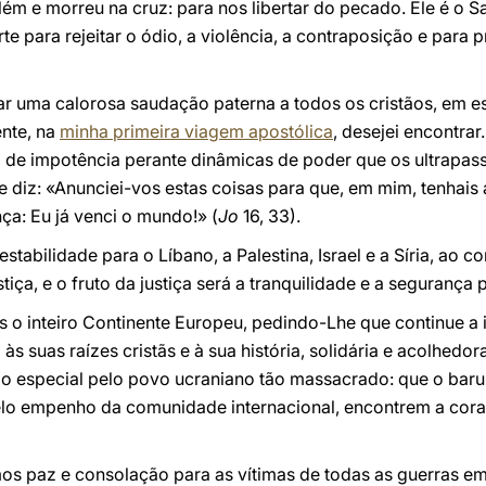
m e morreu na cruz: para nos libertar do pecado. Ele é o S
e para rejeitar o ódio, a violência, a contraposição e para pr
iar uma calorosa saudação paterna a todos os cristãos, em 
nte, na
minha primeira viagem apostólica
, desejei encontrar
de impotência perante dinâmicas de poder que os ultrapas
diz: «Anunciei-vos estas coisas para que, em mim, tenhais 
ça: Eu já venci o mundo!» (
Jo
16, 33).
estabilidade para o Líbano, a Palestina, Israel e a Síria, ao 
stiça, e o fruto da justiça será a tranquilidade e a segurança
 o inteiro Continente Europeu, pedindo-Lhe que continue a i
l às suas raízes cristãs e à sua história, solidária e acolhe
 especial pelo povo ucraniano tão massacrado: que o baru
pelo empenho da comunidade internacional, encontrem a co
s paz e consolação para as vítimas de todas as guerras e