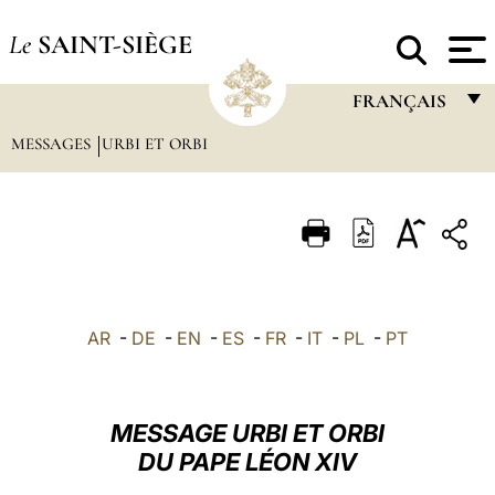
Le
SAINT-SIÈGE
FRANÇAIS
MESSAGES
URBI ET ORBI
FRANÇAIS
ENGLISH
ITALIANO
PORTUGUÊS
ESPAÑOL
AR
-
DE
-
EN
-
ES
-
FR
-
IT
-
PL
-
PT
DEUTSCH
POLSKI
MESSAGE URBI ET ORBI
العربيّة
DU PAPE LÉON XIV
中文