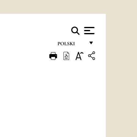
POLSKI
FRANÇAIS
ENGLISH
ITALIANO
PORTUGUÊS
ESPAÑOL
DEUTSCH
POLSKI