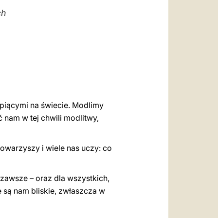
العربيّة
ch
中文
LATINE
rpiącymi na świecie. Modlimy
 nam w tej chwili modlitwy,
towarzyszy i wiele nas uczy: co
 zawsze – oraz dla wszystkich,
e są nam bliskie, zwłaszcza w