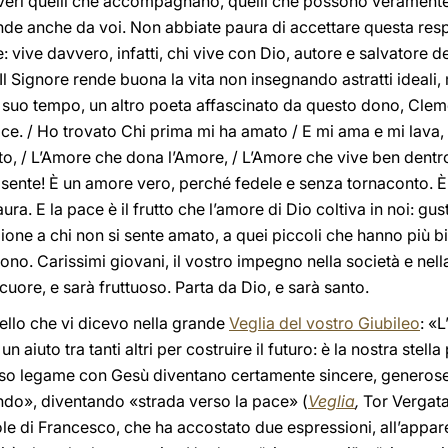
 veri quelli che accompagnano, quelli che possono veramente 
ende anche da voi. Non abbiate paura di accettare questa res
: vive davvero, infatti, chi vive con Dio, autore e salvatore
! Il Signore rende buona la vita non insegnando astratti ideali,
el suo tempo, un altro poeta affascinato da questo dono, Cl
ce. / Ho trovato Chi prima mi ha amato / E mi ama e mi lava,
ito, / L’Amore che dona l’Amore, / L’Amore che vive ben dentr
si sente! È un amore vero, perché fedele e senza tornaconto. 
aura. E la pace è il frutto che l’amore di Dio coltiva in noi: g
ione a chi non si sente amato, a quei piccoli che hanno più b
no. Carissimi giovani, il vostro impegno nella società e nella 
cuore, e sarà fruttuoso. Parta da Dio, e sarà santo.
uello che vi dicevo nella grande
Veglia del vostro Giubileo
: «
un aiuto tra tanti altri per costruire il futuro: è la nostra stel
nso legame con Gesù diventano certamente sincere, generose e
do», diventando «strada verso la pace» (
Veglia
,
Tor Vergata
le di Francesco, che ha accostato due espressioni, all’appar