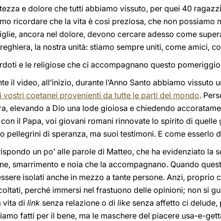
tezza e dolore che tutti abbiamo vissuto, per quei 40 ragaz
amo ricordare che la vita è così preziosa, che non possiamo m
iglie, ancora nel dolore, devono cercare adesso come super
eghiera, la nostra unità: stiamo sempre uniti, come amici, com
cerdoti e le religiose che ci accompagnano questo pomeriggio
 il video, all’inizio, durante l’Anno Santo abbiamo vissuto 
 vostri coetanei provenienti da tutte le parti del mondo
. Pers
ra, elevando a Dio una lode gioiosa e chiedendo accoratamente
n il Papa, voi giovani romani rinnovate lo spirito di quelle
 pellegrini di speranza, ma suoi testimoni. E come esserlo 
ispondo un po’ alle parole di Matteo, che ha evidenziato la so
ione, smarrimento e noia che la accompagnano. Quando questo
ssere isolati anche in mezzo a tante persone. Anzi, proprio co
coltati, perché immersi nel frastuono delle opinioni; non si g
 vita di
link
senza relazione o di
like
senza affetto ci delude, 
mo fatti per il bene, ma le maschere del piacere usa-e-getta