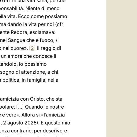
offrire una vita sana, perché
ponsabilità. Niente di meno
 della vita. Ecco come possiamo
 ma dando la vita per noi (cfr
emente Rebora, esclamava:
 nel Sangue che è fuoco, /
o nel cuore».
[2]
Il raggio di
È un amore che conosce il
ustandolo, lo possiamo
isogno di attenzione, a chi
politica, in famiglia, nella
L’amicizia con Cristo, che sta
la polare. […] Quando le nostre
 vere». Allora sì «l’amicizia
, 2 agosto 2025). E questo mio
enza contrarie, per descrivere