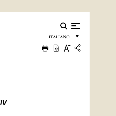
ITALIANO
FRANÇAIS
ENGLISH
ITALIANO
PORTUGUÊS
ESPAÑOL
DEUTSCH
IV
POLSKI