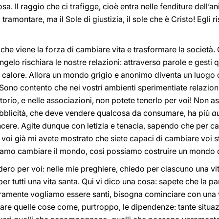
sa. Il raggio che ci trafigge, cioè entra nelle fenditure dell’a
tramontare, ma il Sole di giustizia, il sole che è Cristo! Egli r
che viene la forza di cambiare vita e trasformare la societ
gelo rischiara le nostre relazioni: attraverso parole e gesti 
calore. Allora un mondo grigio e anonimo diventa un luogo o
Sono contento che nei vostri ambienti sperimentiate relazioni
torio, e nelle associazioni, non potete tenerlo per voi! Non a
ubblicità, che deve vendere qualcosa da consumare, ha più
a
ncere. Agite dunque con letizia e tenacia, sapendo che per c
 voi già mi avete mostrato che siete capaci di cambiare voi st
siamo cambiare il mondo, così possiamo costruire un mondo 
dero per voi: nelle mie preghiere, chiedo per ciascuno una vi
per tutti una vita santa. Qui vi dico una cosa: sapete che la pa
ramente vogliamo essere santi, bisogna cominciare con una vi
itare quelle cose come, purtroppo, le dipendenze: tante situazi