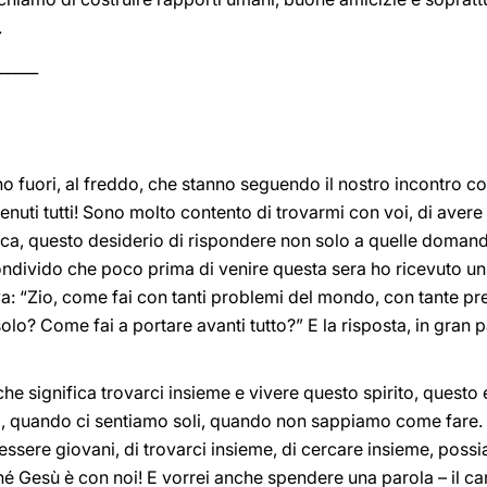
.
_____
no fuori, al freddo, che stanno seguendo il nostro incontro co
enuti tutti! Sono molto contento di trovarmi con voi, di avere
rca, questo desiderio di rispondere non solo a quelle doma
 condivido che poco prima di venire questa sera ho ricevuto 
va: “Zio, come fai con tanti problemi del mondo, con tante p
lo? Come fai a portare avanti tutto?” E la risposta, in gran p
he significa trovarci insieme e vivere questo spirito, questo
li, quando ci sentiamo soli, quando non sappiamo come fare. 
di essere giovani, di trovarci insieme, di cercare insieme, po
é Gesù è con noi! E vorrei anche spendere una parola – il car