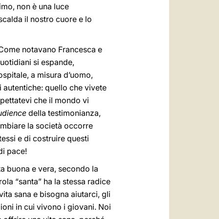
nimo, non è una luce
iscalda il nostro cuore e lo
à. Come notavano Francesca e
quotidiani si espande,
spitale, a misura d’uomo,
 autentiche: quello che vivete
spettatevi che il mondo vi
udience
della testimonianza,
ambiare la società occorre
essi e di costruire questi
di pace!
ta buona e vera, secondo la
rola “santa” ha la stessa radice
ta sana e bisogna aiutarci, gli
oni in cui vivono i giovani. Noi