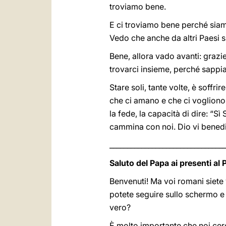
troviamo bene.
E ci troviamo bene perché siamo 
Vedo che anche da altri Paesi s
Bene, allora vado avanti: grazi
trovarci insieme, perché sappi
Stare soli, tante volte, è soff
che ci amano e che ci voglion
la fede, la capacità di dire: “
cammina con noi. Dio vi bened
_________________________________
Saluto del Papa ai presenti al 
Benvenuti! Ma voi romani siete v
potete seguire sullo schermo e
vero?
È molto importante che noi cerc