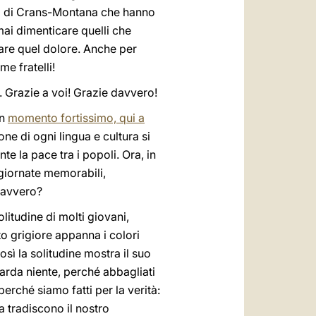
zi di Crans-Montana che hanno
ai dimenticare quelli che
are quel dolore. Anche per
e fratelli!
. Grazie a voi! Grazie davvero!
un
momento fortissimo, qui a
one di ogni lingua e cultura si
 la pace tra i popoli. Ora, in
 giornate memorabili,
davvero?
litudine di molti giovani,
 grigiore appanna i colori
sì la solitudine mostra il suo
uarda niente, perché abbagliati
perché siamo fatti per la verità:
 tradiscono il nostro