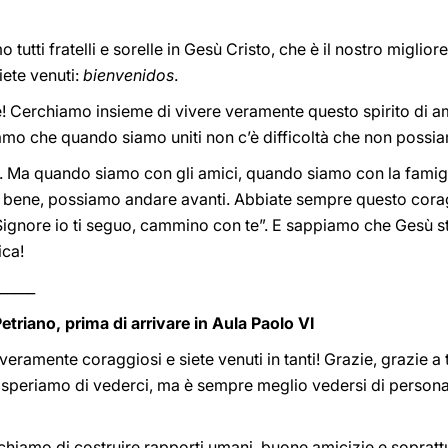
tutti fratelli e sorelle in Gesù Cristo, che è il nostro miglio
iete venuti:
bienvenidos
.
e! Cerchiamo insieme di vivere veramente questo spirito di amic
amo che quando siamo uniti non c’è difficoltà che non possi
rire. Ma quando siamo con gli amici, quando siamo con la fami
o bene, possiamo andare avanti. Abbiate sempre questo cora
Sì Signore io ti seguo, cammino con te”. E sappiamo che Gesù
ica!
_____
Petriano, prima di arrivare in Aula Paolo VI
eramente coraggiosi e siete venuti in tanti! Grazie, grazie a t
 speriamo di vederci, ma è sempre meglio vedersi di persona
hiamo di costruire rapporti umani, buone amicizie e soprattu