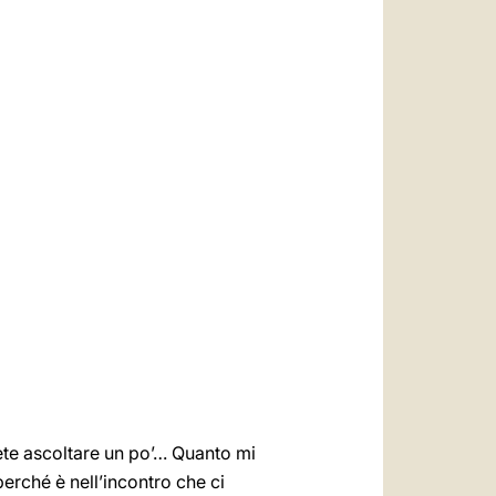
العربيّة
中文
LATINE
rete ascoltare un po’… Quanto mi
rché è nell’incontro che ci