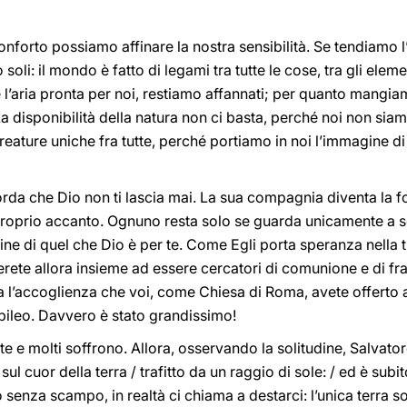
nforto possiamo affinare la nostra sensibilità. Se tendiamo l’
oli: il mondo è fatto di legami tra tutte le cose, tra gli elemen
 l’aria pronta per noi, restiamo affannati; per quanto mangi
 La disponibilità della natura non ci basta, perché noi non s
ature uniche fra tutte, perché portiamo in noi l’immagine di D
corda che Dio non ti lascia mai. La sua compagnia diventa la f
 proprio accanto. Ognuno resta solo se guarda unicamente a sé
ne di quel che Dio è per te. Come Egli porta speranza nella tu
verete allora insieme ad essere cercatori di comunione e di fra
la l’accoglienza che voi, come Chiesa di Roma, avete offerto 
ubileo. Davvero è stato grandissimo!
iste e molti soffrono. Allora, osservando la solitudine, Salva
ul cuor della terra / trafitto da un raggio di sole: / ed è subi
enza scampo, in realtà ci chiama a destarci: l’unica terra sos