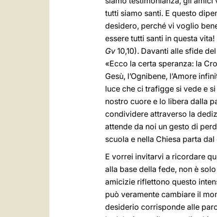
siamo testimonianza, gli amici
tutti siamo santi. E questo dip
desidero, perché vi voglio bene
essere tutti santi in questa vita
Gv
10,10). Davanti alle sfide d
«Ecco la certa speranza: la Cro
Gesù, l’Ognibene, l’Amore infin
luce che ci trafigge si vede e 
nostro cuore e lo libera dalla p
condividere attraverso la dediz
attende da noi un gesto di perdo
scuola e nella Chiesa parta dal 
E vorrei invitarvi a ricordare q
alla base della fede, non è solo 
amicizie riflettono questo inte
può veramente cambiare il mon
desiderio corrisponde alle paro