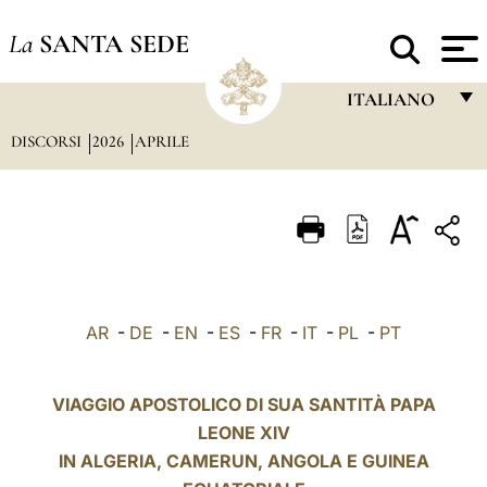
La
SANTA SEDE
ITALIANO
DISCORSI
2026
APRILE
FRANÇAIS
ENGLISH
ITALIANO
PORTUGUÊS
ESPAÑOL
AR
-
DE
-
EN
-
ES
-
FR
-
IT
-
PL
-
PT
DEUTSCH
POLSKI
VIAGGIO APOSTOLICO DI SUA SANTITÀ PAPA
LEONE XIV
العربيّة
IN ALGERIA, CAMERUN,
ANGOLA
E GUINEA
中文