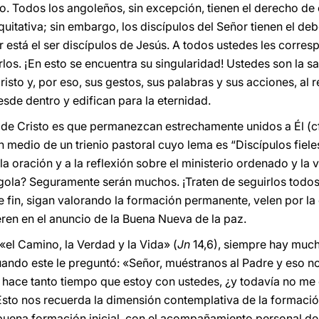
. Todos los angoleños, sin excepción, tienen el derecho de c
uitativa; sin embargo, los discípulos del Señor tienen el deb
r está el ser discípulos de Jesús. A todos ustedes les corre
rlos. ¡En esto se encuentra su singularidad! Ustedes son la sal
to y, por eso, sus gestos, sus palabras y sus acciones, al re
de dentro y edifican para la eternidad.
s de Cristo es que permanezcan estrechamente unidos a Él (c
n medio de un trienio pastoral cuyo lema es “Discípulos fiele
la oración y a la reflexión sobre el ministerio ordenado y l
Angola? Seguramente serán muchos. ¡Traten de seguirlos todos
se fin, sigan valorando la formación permanente, velen por la
ren en el anuncio de la Buena Nueva de la paz.
 «el Camino, la Verdad y la Vida» (
Jn
14,6), siempre hay much
uando este le preguntó: «Señor, muéstranos al Padre y eso n
, hace tanto tiempo que estoy con ustedes, ¿y todavía no me
Esto nos recuerda la dimensión contemplativa de la formac
 buena formación inicial, con el acompañamiento personal de