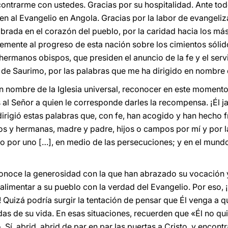
contrarme con ustedes. Gracias por su hospitalidad. Ante tod
en al Evangelio en Angola. Gracias por la labor de evangeliz
brada en el corazón del pueblo, por la caridad hacia los má
mente al progreso de esta nación sobre los cimientos sólidos
 hermanos obispos, que presiden el anuncio de la fe y el servi
de Saurimo, por las palabras que me ha dirigido en nombre 
 nombre de la Iglesia universal, reconocer en este momento l
 al Señor a quien le corresponde darles la recompensa. ¡Él 
dirigió estas palabras que, con fe, han acogido y han hecho f
s y hermanas, madre y padre, hijos o campos por mí y por l
to por uno […], en medio de las persecuciones; y en el mundo
noce la generosidad con la que han abrazado su vocación y 
alimentar a su pueblo con la verdad del Evangelio. Por eso, ¡
Quizá podría surgir la tentación de pensar que Él venga a qui
das de su vida. En esas situaciones, recuerden que «Él no qui
o. Sí, abrid, abrid de par en par las puertas a Cristo, y encon