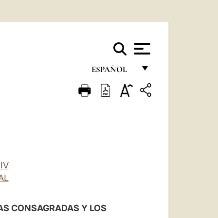
ESPAÑOL
FRANÇAIS
ENGLISH
ITALIANO
PORTUGUÊS
ESPAÑOL
IV
AL
DEUTSCH
POLSKI
LAS CONSAGRADAS Y LOS