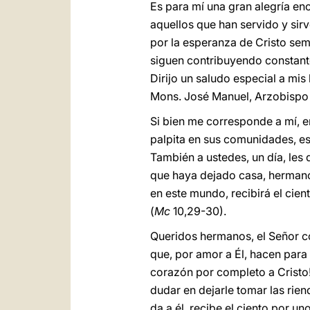
Es para mí una gran alegría en
aquellos que han servido y sirv
por la esperanza de Cristo sem
siguen contribuyendo constante
Dirijo un saludo especial a mis
Mons. José Manuel, Arzobispo 
Si bien me corresponde a mí, en
palpita en sus comunidades, es
También a ustedes, un día, les 
que haya dejado casa, hermano
en este mundo, recibirá el cien
(
Mc
10,29-30).
Queridos hermanos, el Señor co
que, por amor a Él, hacen para 
corazón por completo a Cristo! 
dudar en dejarle tomar las rien
da a él, recibe el ciento por un