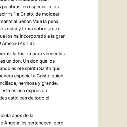
s palabras, en especial, a los
ir “sí” a Cristo, de moldear
mente al Señor. Vale la pena
nos quita y toma sobre sí es el
 que los ha incorporado a la gran
s! Amén» (
Ap
1,6).
eros, la fuerza para vencer las
 es un don. Un don que los
nde es el Espíritu Santo que,
anera especial a Cristo, quien
onciliada, hermosa y grande.
a esta es una expresión
des católicas de todo el
uenta años de la
 de Angola les pertenecen, pero