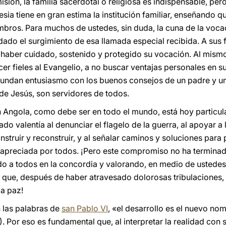
misión, la familia sacerdotal o religiosa es indispensable, pero
sia tiene en gran estima la institución familiar, enseñando qu
mbros. Para muchos de ustedes, sin duda, la cuna de la voca
ado el surgimiento de esa llamada especial recibida. A sus fam
haber cuidado, sostenido y protegido su vocación. Al mismo
 fieles al Evangelio, a no buscar ventajas personales en su 
nfundan entusiasmo con los buenos consejos de un padre y u
de Jesús, son servidores de todos.
en Angola, como debe ser en todo el mundo, está hoy particul
do valentía al denunciar el flagelo de la guerra, al apoyar 
struir y reconstruir, y al señalar caminos y soluciones para 
 apreciada por todos. ¡Pero este compromiso no ha termina
 a todos en la concordia y valorando, en medio de ustedes,
que, después de haber atravesado dolorosas tribulaciones,
la paz!
 las palabras de
san Pablo VI
, «el desarrollo es el nuevo nom
7). Por eso es fundamental que, al interpretar la realidad con 