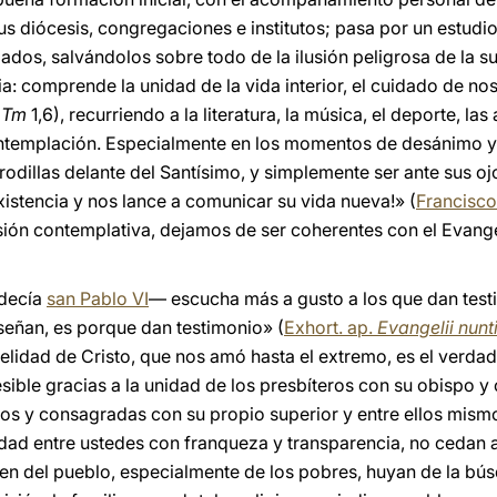
 diócesis, congregaciones e institutos; pasa por un estudio 
fiados, salvándolos sobre todo de la ilusión peligrosa de la s
 comprende la unidad de la vida interior, el cuidado de no
 Tm
1,6), recurriendo a la literatura, la música, el deporte, las
ontemplación. Especialmente en los momentos de desánimo y
e rodillas delante del Santísimo, y simplemente ser ante sus o
xistencia y nos lance a comunicar su vida nueva!» (
Francisco
sión contemplativa, dejamos de ser coherentes con el Evangel
decía
san Pablo VI
— escucha más a gusto a los que dan test
nseñan, es porque dan testimonio» (
Exhort. ap.
Evangelii nunt
delidad de Cristo, que nos amó hasta el extremo, es el verda
sible gracias a la unidad de los presbíteros con su obispo 
dos y consagradas con su propio superior y entre ellos mis
dad entre ustedes con franqueza y transparencia, no cedan a 
jen del pueblo, especialmente de los pobres, huyan de la bús