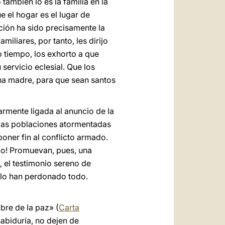
 también lo es la familia en la
e el hogar es el lugar de
ción ha sido precisamente la
iliares, por tanto, les dirijo
 tiempo, los exhorto a que
servicio eclesial. Que los
na madre, para que sean santos
armente ligada al anuncio de la
a las poblaciones atormentadas
poner fin al conflicto armado.
do! Promuevan, pues, una
 el testimonio sereno de
 lo han perdonado todo.
bre de la paz» (
Carta
sabiduría, no dejen de