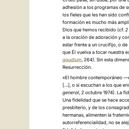
adhesión a los programas de sus
los fieles que les han sido con
formación es mucho más amplia:
Dios que hemos recibido (cf.
2
a la oración de adoración y c
estar frente a un crucifijo, o d
que Él vuelva a tocar nuestra e
gaudium
, 264). Sin esta dimen
Resurrección.
«El hombre contemporáneo —
[…], o si escuchan a los que e
general
,
2 octubre 1974). La fi
Una fidelidad que se hace acce
presbiterio, y de los consagra
hermanas, alimenten la fraterni
autorreferencialidad, no se ale