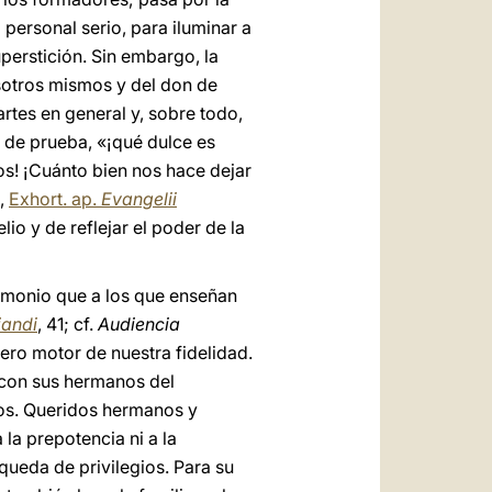
personal serio, para iluminar a
uperstición. Sin embargo, la
sotros mismos y del don de
 artes en general y, sobre todo,
 de prueba, «¡qué dulce es
jos! ¡Cuánto bien nos hace dejar
,
Exhort. ap.
Evangelii
io y de reflejar el poder de la
imonio que a los que enseñan
iandi
, 41; cf.
Audiencia
dero motor de nuestra fidelidad.
y con sus hermanos del
mos. Queridos hermanos y
la prepotencia ni a la
queda de privilegios. Para su