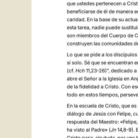
que ustedes pertenecen a Cristo
beneficiarse de él de manera eq
caridad. En la base de su actua
esta tarea, nadie puede sustitui
son miembros del Cuerpo de Cris
construyen las comunidades des
Lo que se pide a los discípulo
sí solo. Sé que se encuentran e
(cf.
Hch
11,23-26)”, dedicado a 
abre el Señor a la Iglesia en 
de la fidelidad a Cristo. Con e
todo en estos tiempos, perseve
En la escuela de Cristo, que es
diálogo de Jesús con Felipe, c
respuesta del Maestro: «Felipe
ha visto al Padre» (
Jn
14,8-9). 
Cristo pasa, sin duda, por una