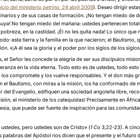
nicio del ministerio petrino
, 24 abril 2005
). Deseo dirigir esta
arios y de sus casas de formación. ¡No tengan miedo de dec
suya! No tengan miedo del mañana: ustedes pertenecen total
 pobreza, en la castidad. ¡Él no les quita nada! Lo único que 
odo: esta tierra y la familia en la que nacieron; el Bautismo,
ión. «¡A él sea la gloria y el poder por los siglos de los siglo
el Señor les concede la alegría de ser sus discípulos mision
eranza en la vida eterna. Todo esto es de ustedes, todo esto
los compromete y los vuelve responsables. Y el don más gra
el Bautismo, con miras a la misión, los ha conformado de m
ir del Evangelio, edifiquen una sociedad angoleña libre, rec
sión, el ministerio de los catequistas! Precisamente en Áfric
lesia, que puede ser fuente de inspiración para las comunida
ustedes, pero ustedes son de Cristo» (
1 Co
3,22-23). A cinc
s palabras del Apóstol nos dicen que el presente y el futuro