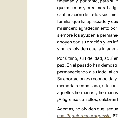
fidelidad y, por tanto, para su 
que nacimos y crecimos. La Igle
santificación de todos sus mie
familia, que ha apreciado y cuid
mi sincero agradecimiento por 
siempre los ayuden a permanecer
apoyen con su oración y les i
y nunca olviden que, a imagen 
Por último, su fidelidad, aquí 
paz. En el pasado han demostra
permaneciendo a su lado, al con
Su aportación es reconocida y
memoria reconciliada, educando
aquellos hermanos y hermanas 
¡Alégrense con ellos, celebren 
Además, no olviden que, según
enc.
Popolorum progressio
, 8