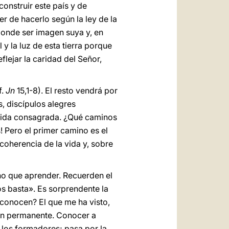
onstruir este país y de
er de hacerlo según la ley de la
sponde ser imagen suya y, en
 y la luz de esta tierra porque
flejar la caridad del Señor,
f.
Jn
15,1-8). El resto vendrá por
s, discípulos alegres
a vida consagrada. ¿Qué caminos
! Pero el primer camino es el
 coherencia de la vida y, sobre
o que aprender. Recuerden el
os basta». Es sorprendente la
 conocen? El que me ha visto,
ión permanente. Conocer a
 los formadores; pasa por la