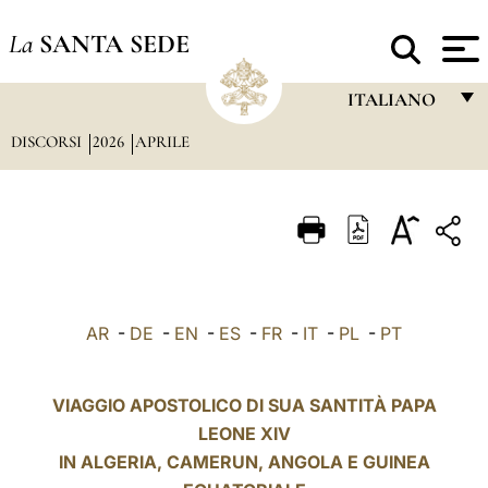
La
SANTA SEDE
ITALIANO
DISCORSI
2026
APRILE
FRANÇAIS
ENGLISH
ITALIANO
PORTUGUÊS
ESPAÑOL
AR
-
DE
-
EN
-
ES
-
FR
-
IT
-
PL
-
PT
DEUTSCH
POLSKI
VIAGGIO APOSTOLICO DI SUA SANTITÀ PAPA
LEONE XIV
العربيّة
IN ALGERIA,
CAMERUN
, ANGOLA E GUINEA
中文