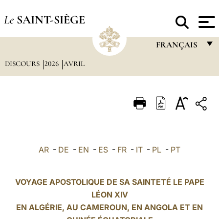
Le
SAINT-SIÈGE
FRANÇAIS
DISCOURS
2026
AVRIL
FRANÇAIS
ENGLISH
ITALIANO
PORTUGUÊS
ESPAÑOL
AR
-
DE
-
EN
-
ES
-
FR
-
IT
-
PL
-
PT
DEUTSCH
POLSKI
VOYAGE APOSTOLIQUE DE SA SAINTETÉ LE PAPE
LÉON XIV
العربيّة
EN ALGÉRIE, AU
CAMEROUN
, EN ANGOLA ET EN
中文