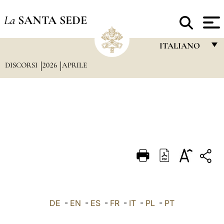
La
SANTA SEDE
ITALIANO
DISCORSI
2026
APRILE
FRANÇAIS
ENGLISH
ITALIANO
PORTUGUÊS
ESPAÑOL
DEUTSCH
POLSKI
العربيّة
DE
-
EN
-
ES
-
FR
-
IT
-
PL
-
PT
中文