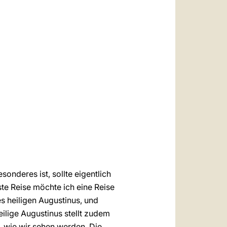
العربيّة
中文
LATINE
onderes ist, sollte eigentlich
rste Reise möchte ich eine Reise
s heiligen Augustinus, und
eilige Augustinus stellt zudem
t, wie wir sehen werden. Die