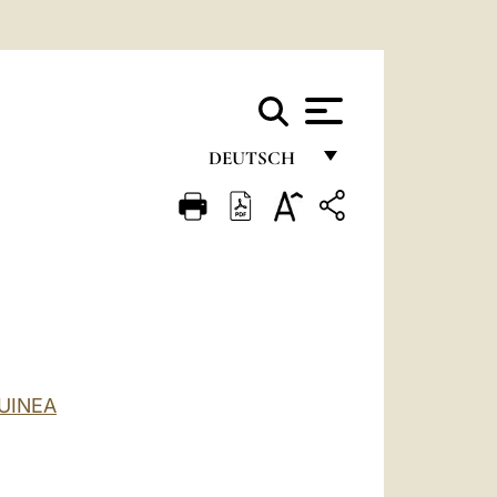
DEUTSCH
FRANÇAIS
ENGLISH
ITALIANO
PORTUGUÊS
ESPAÑOL
UINEA
DEUTSCH
POLSKI