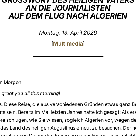
GRUSSWORT DES HEILIGEN VATERS
AN DIE JOURNALISTEN
AUF DEM FLUG NACH ALGERIEN
Montag, 13. April 2026
[
Multimedia
]
_____________________________
en Morgen!
reet you all this morning!
s. Diese Reise, die aus verschiedenen Gründen etwas ganz Bes
ts sein. Bereits im Mai letzten Jahres hatte ich gesagt: Als e
e schlugen, wie Sie wissen, sogleich Algerien vor, wegen de
, das Land des heiligen Augustinus erneut zu besuchen. Der h
terreligiösen Dialog dar. Er wird in seiner Heimat sehr gelieb