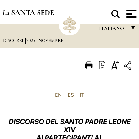
La
SANTA SEDE
ITALIANO
DISCORSI
2025
NOVEMBRE
FRANÇAIS
ENGLISH
ITALIANO
PORTUGUÊS
ESPAÑOL
EN
-
ES
-
IT
DEUTSCH
POLSKI
DISCORSO DEL SANTO PADRE LEONE
العربيّة
XIV
AI PARTECIPANTI AL
中文