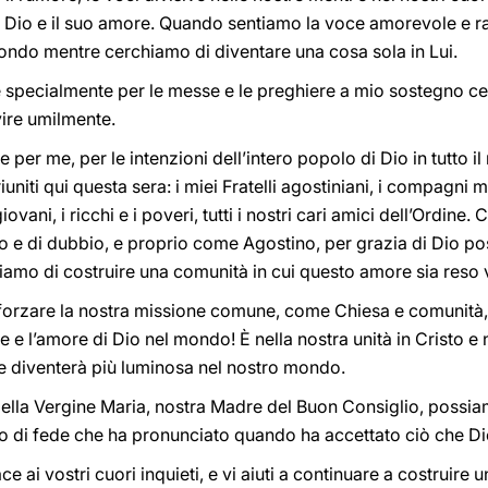
Dio e il suo amore. Quando sentiamo la voce amorevole e ras
ndo mentre cerchiamo di diventare una cosa sola in Lui.
 specialmente per le messe e le preghiere a mio sostegno cel
vire umilmente.
 per me, per le intenzioni dell’intero popolo di Dio in tutto 
 riuniti qui questa sera: i miei Fratelli agostiniani, i compagni 
 giovani, i ricchi e i poveri, tutti i nostri cari amici dell’Ordi
uio e di dubbio, e proprio come Agostino, per grazia di Dio p
amo di costruire una comunità in cui questo amore sia reso vi
forzare la nostra missione comune, come Chiesa e comunità,
uce e l’amore di Dio nel mondo! È nella nostra unità in Cristo 
 e diventerà più luminosa nel nostro mondo.
 della Vergine Maria, nostra Madre del Buon Consiglio, possi
lmo di fede che ha pronunciato quando ha accettato ciò che Di
ce ai vostri cuori inquieti, e vi aiuti a continuare a costruire