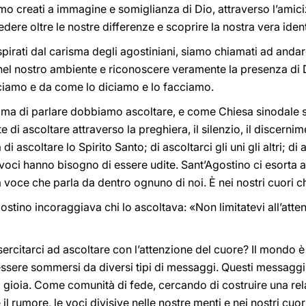
amo creati a immagine e somiglianza di Dio, attraverso l’amicizia
re oltre le nostre differenze e scoprire la nostra vera identità
pirati dal carisma degli agostiniani, siamo chiamati ad andar
nel nostro ambiente e riconoscere veramente la presenza di Dio
cciamo e da come lo diciamo e lo facciamo.
rima di parlare dobbiamo ascoltare, e come Chiesa sinodale 
di ascoltare attraverso la preghiera, il silenzio, il discerni
di ascoltare lo Spirito Santo; di ascoltarci gli uni gli altri; di
i voci hanno bisogno di essere udite. Sant’Agostino ci esorta 
la voce che parla da dentro ognuno di noi. È nei nostri cuori ch
gostino incoraggiava chi lo ascoltava: «Non limitatevi all’atte
citarci ad ascoltare con l’attenzione del cuore? Il mondo è 
 essere sommersi da diversi tipi di messaggi. Questi messagg
a gioia. Come comunità di fede, cercando di costruire una rel
il rumore, le voci divisive nelle nostre menti e nei nostri cuori,