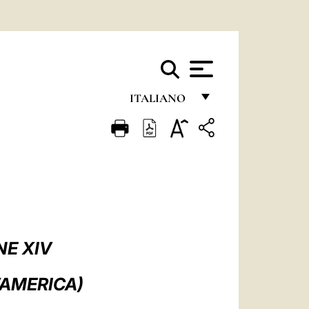
ITALIANO
FRANÇAIS
ENGLISH
ITALIANO
PORTUGUÊS
ESPAÑOL
NE XIV
DEUTSCH
’AMERICA)
POLSKI