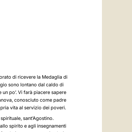
العربيّة
中文
LATINE
rato di ricevere la Medaglia di
gio sono lontano dal caldo di
 un po’. Vi farà piacere sapere
llanova, conosciuto come padre
ia vita al servizio dei poveri.
pirituale, sant’Agostino.
llo spirito e agli insegnamenti