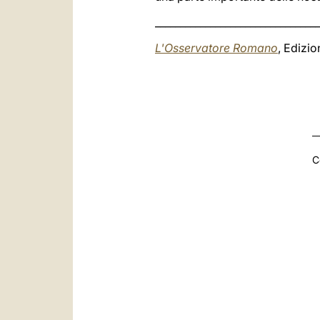
_________________________________
L'Osservatore Romano
, Edizi
C