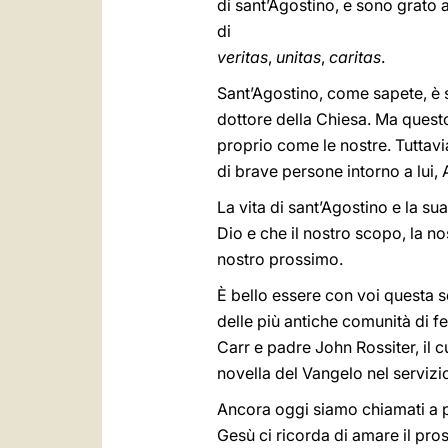
di sant’Agostino, e sono grato a
di
veritas
,
unitas
,
caritas
.
Sant’Agostino, come sapete, è 
dottore della Chiesa. Ma questo 
proprio come le nostre. Tuttavi
di brave persone intorno a lui, 
La vita di sant’Agostino e la s
Dio e che il nostro scopo, la no
nostro prossimo.
È bello essere con voi questa se
delle più antiche comunità di f
Carr e padre John Rossiter, il cu
novella del Vangelo nel servizio
Ancora oggi siamo chiamati a po
Gesù ci ricorda di amare il pros