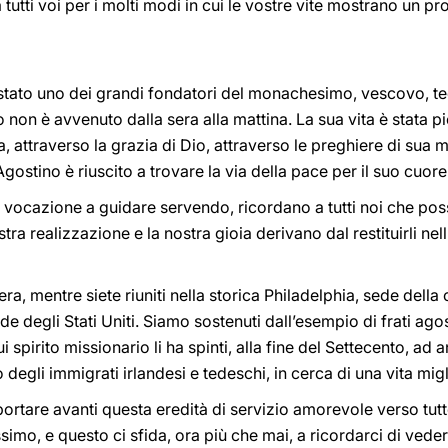
 tutti voi per i molti modi in cui le vostre vite mostrano un 
stato uno dei grandi fondatori del monachesimo, vescovo, teo
non è avvenuto dalla sera alla mattina. La sua vita è stata pie
a, attraverso la grazia di Dio, attraverso le preghiere di sua
Agostino è riuscito a trovare la via della pace per il suo cuore
ua vocazione a guidare servendo, ricordano a tutti noi che pos
stra realizzazione e la nostra gioia derivano dal restituirli ne
ra, mentre siete riuniti nella storica Philadelphia, sede della
ede degli Stati Uniti. Siamo sostenuti dall’esempio di frati a
i spirito missionario li ha spinti, alla fine del Settecento, ad
 degli immigrati irlandesi e tedeschi, in cerca di una vita migl
rtare avanti questa eredità di servizio amorevole verso tutt
simo, e questo ci sfida, ora più che mai, a ricordarci di vede