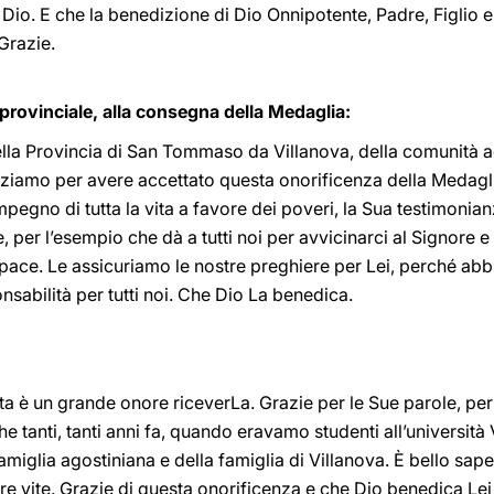
 Dio. E che la benedizione di Dio Onnipotente, Padre, Figlio e
Grazie.
provinciale, alla consegna della Medaglia:
la Provincia di San Tommaso da Villanova, della comunità agos
raziamo per avere accettato questa onorificenza della Medagli
mpegno di tutta la vita a favore dei poveri, la Sua testimonianz
er l’esempio che dà a tutti noi per avvicinarci al Signore e gli 
pace. Le assicuriamo le nostre preghiere per Lei, perché abbi
sabilità per tutti noi. Che Dio La benedica.
ta è un grande onore riceverLa. Grazie per le Sue parole, per 
he tanti, tanti anni fa, quando eravamo studenti all’universit
famiglia agostiniana e della famiglia di Villanova. È bello sa
re vite. Grazie di questa onorificenza e che Dio benedica Lei 