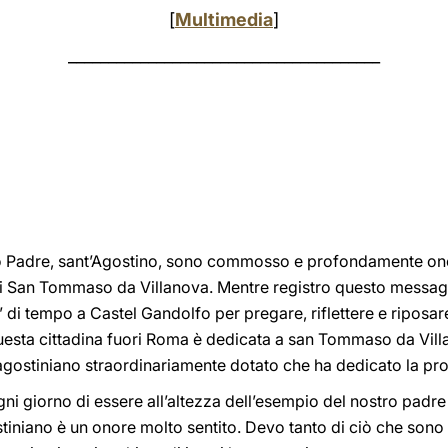
[
Multimedia
]
_______________________________________
to Padre, sant’Agostino, sono commosso e profondamente ono
di San Tommaso da Villanova. Mentre registro questo messag
di tempo a Castel Gandolfo per pregare, riflettere e riposare
questa cittadina fuori Roma è dedicata a san Tommaso da Vi
agostiniano straordinariamente dotato che ha dedicato la propr
 giorno di essere all’altezza dell’esempio del nostro padre s
niano è un onore molto sentito. Devo tanto di ciò che sono a