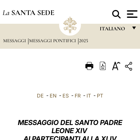
La
SANTA SEDE
ITALIANO
MESSAGGI
MESSAGGI PONTIFICI
2025
FRANÇAIS
ENGLISH
ITALIANO
PORTUGUÊS
ESPAÑOL
DE
-
EN
-
ES
-
FR
-
IT
-
PT
DEUTSCH
POLSKI
MESSAGGIO DEL SANTO PADRE
العربيّة
LEONE XIV
AI PARTECIPANTI ALLA XLIV
中文