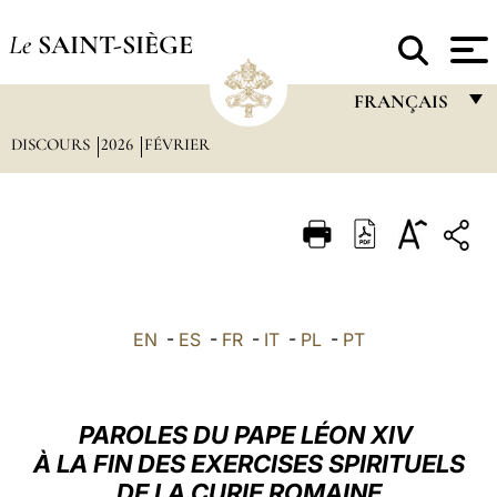
Le
SAINT-SIÈGE
FRANÇAIS
DISCOURS
2026
FÉVRIER
FRANÇAIS
ENGLISH
ITALIANO
PORTUGUÊS
ESPAÑOL
EN
-
ES
-
FR
-
IT
-
PL
-
PT
DEUTSCH
POLSKI
PAROLES DU PAPE LÉON XIV
العربيّة
À LA FIN DES EXERCISES SPIRITUELS
DE LA CURIE ROMAINE
中文