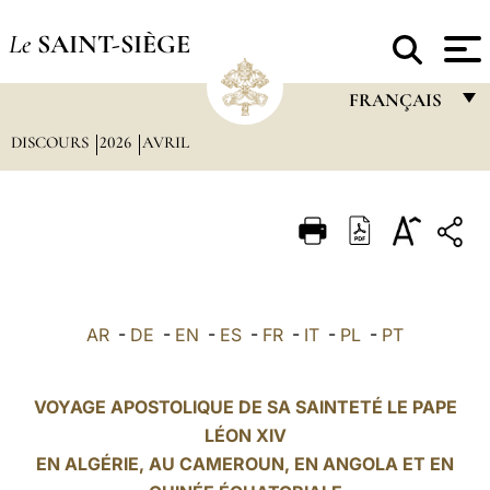
Le
SAINT-SIÈGE
FRANÇAIS
DISCOURS
2026
AVRIL
FRANÇAIS
ENGLISH
ITALIANO
PORTUGUÊS
ESPAÑOL
AR
-
DE
-
EN
-
ES
-
FR
-
IT
-
PL
-
PT
DEUTSCH
POLSKI
VOYAGE APOSTOLIQUE DE SA SAINTETÉ LE PAPE
LÉON XIV
العربيّة
EN ALGÉRIE, AU CAMEROUN, EN ANGOLA ET EN
中文