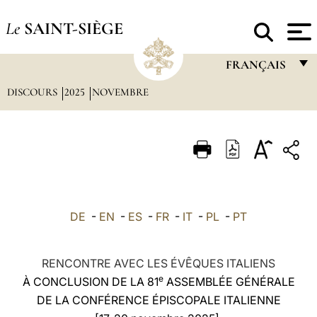
Le
SAINT-SIÈGE
FRANÇAIS
DISCOURS
2025
NOVEMBRE
FRANÇAIS
ENGLISH
ITALIANO
PORTUGUÊS
ESPAÑOL
DE
-
EN
-
ES
-
FR
-
IT
-
PL
-
PT
DEUTSCH
POLSKI
RENCONTRE AVEC LES ÉVÊQUES ITALIENS
e
À CONCLUSION DE LA 81
ASSEMBLÉE GÉNÉRALE
العربيّة
DE LA CONFÉRENCE ÉPISCOPALE ITALIENNE
中文