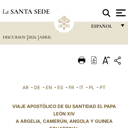
La
SANTA SEDE
ESPAÑOL
DISCURSOS
2026
ABRIL
FRANÇAIS
ENGLISH
ITALIANO
PORTUGUÊS
ESPAÑOL
AR
-
DE
-
EN
-
ES
-
FR
-
IT
-
PL
-
PT
DEUTSCH
POLSKI
VIAJE APOSTÓLICO DE SU SANTIDAD EL PAPA
LEÓN XIV
العربيّة
A ARGELIA, CAMERÚN, ANGOLA Y GUINEA
中文