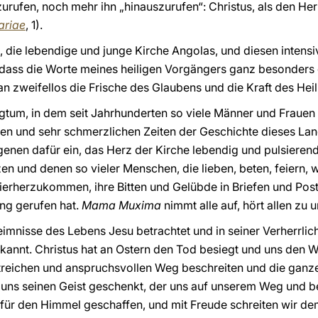
urufen, noch mehr ihn „hinauszurufen“: Christus, als den He
ariae
, 1).
e, die lebendige und junge Kirche Angolas, und diesen inten
, dass die Worte meines heiligen Vorgängers ganz besonders
n zweifellos die Frische des Glaubens und die Kraft des Heil
igtum, in dem seit Jahrhunderten so viele Männer und Frauen
en und sehr schmerzlichen Zeiten der Geschichte dieses Land
enen dafür ein, das Herz der Kirche lebendig und pulsierend 
en und denen so vieler Menschen, die lieben, beten, feiern
hierherzukommen, ihre Bitten und Gelübde in Briefen und Pos
ung gerufen hat.
Mama Muxima
nimmt alle auf, hört allen zu u
eimnisse des Lebens Jesu betrachtet und in seiner Verherrli
rkannt. Christus hat an Ostern den Tod besiegt und uns den 
treichen und anspruchsvollen Weg beschreiten und die ganze
r uns seinen Geist geschenkt, der uns auf unserem Weg und 
r für den Himmel geschaffen, und mit Freude schreiten wir 