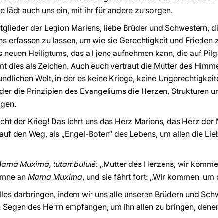
e lädt auch uns ein, mit ihr für andere zu sorgen.
glieder der Legion Mariens, liebe Brüder und Schwestern, die
erfassen zu lassen, um wie sie Gerechtigkeit und Frieden zu 
s neuen Heiligtums, das all jene aufnehmen kann, die auf Pi
mt dies als Zeichen. Auch euch vertraut die Mutter des Himme
undlichen Welt, in der es keine Kriege, keine Ungerechtigkeit
n der die Prinzipien des Evangeliums die Herzen, Strukturen
ägen.
cht der Krieg! Das lehrt uns das Herz Mariens, das Herz der 
 auf den Weg, als „Engel-Boten“ des Lebens, um allen die L
Mama Muxima, tutambululé
: „Mutter des Herzens, wir kommen 
Hymne an
Mama Muxima
, und sie fährt fort: „Wir kommen, um 
alles darbringen, indem wir uns alle unseren Brüdern und Sc
en Segen des Herrn empfangen, um ihn allen zu bringen, den