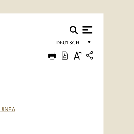
DEUTSCH
FRANÇAIS
ENGLISH
ITALIANO
PORTUGUÊS
ESPAÑOL
UINEA
DEUTSCH
POLSKI