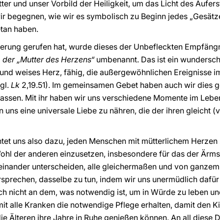
utter und unser Vorbild der Heiligkeit, um das Licht des Auf
r begegnen, wie wir es symbolisch zu Beginn jedes „Gesätzes
etan haben.
nerung gerufen hat, wurde dieses der Unbefleckten Empfäng
 der „Mutter des Herzens“
umbenannt. Das ist ein wunderschö
s und weises Herz, fähig, die außergewöhnlichen Ereignisse 
gl.
Lk
2,19.51). Im gemeinsamen Gebet haben auch wir dies g
 lassen. Mit ihr haben wir uns verschiedene Momente im Lebe
n uns eine universale Liebe zu nähren, die der ihren gleicht (
tet uns also dazu, jeden Menschen mit mütterlichem Herzen 
ohl der anderen einzusetzen, insbesondere für das der Ärmste
neinander unterscheiden, alle gleichermaßen und von ganzem
rsprechen, dasselbe zu tun, indem wir uns unermüdlich dafü
h nicht an dem, was notwendig ist, um in Würde zu leben und
it alle Kranken die notwendige Pflege erhalten, damit den 
die Älteren ihre Jahre in Ruhe genießen können. An all diese D