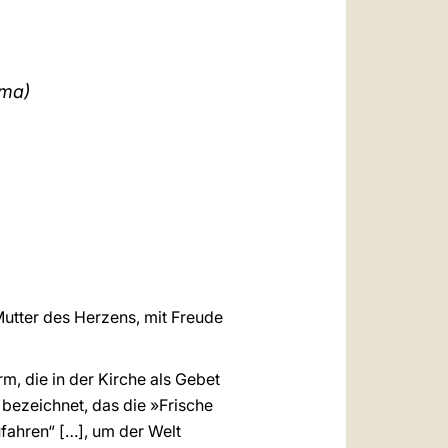
العربيّة
中文
LATINE
ima)
Mutter des Herzens, mit Freude
, die in der Kirche als Gebet
s bezeichnet, das die »Frische
fahren“ […], um der Welt