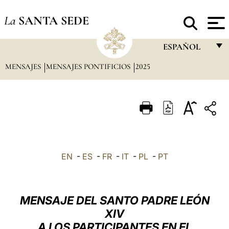
La
SANTA SEDE
ESPAÑOL
MENSAJES
MENSAJES PONTIFICIOS
2025
FRANÇAIS
ENGLISH
ITALIANO
PORTUGUÊS
ESPAÑOL
EN
-
ES
-
FR
-
IT
-
PL
-
PT
DEUTSCH
POLSKI
MENSAJE DEL SANTO PADRE LEÓN
العربيّة
XIV
A LOS PARTICIPANTES EN EL
中文