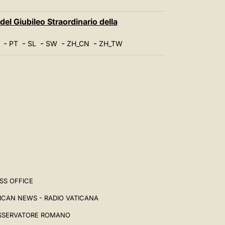
中文
LATINE
del Giubileo Straordinario della
-
-
-
-
-
PT
SL
SW
ZH_CN
ZH_TW
SS OFFICE
ICAN NEWS - RADIO VATICANA
SSERVATORE ROMANO