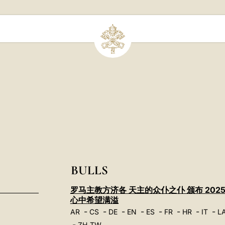
BULLS
罗马主教方济各 天主的众仆之仆 颁布 202
心中希望满溢
-
-
-
-
-
-
-
-
AR
CS
DE
EN
ES
FR
HR
IT
L
-
ZH_TW