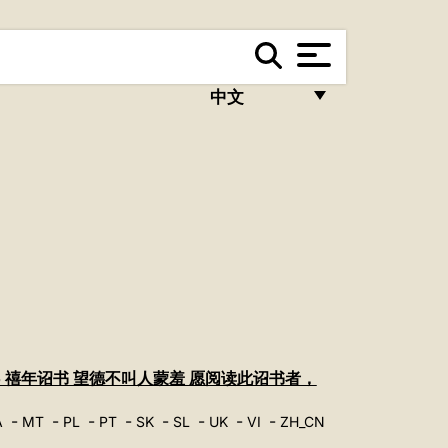
中文
FRANÇAIS
ENGLISH
ITALIANO
PORTUGUÊS
ESPAÑOL
DEUTSCH
POLSKI
5 禧年诏书 望德不叫人蒙羞 愿阅读此诏书者，
العربيّة
-
-
-
-
-
-
-
-
A
MT
PL
PT
SK
SL
UK
VI
ZH_CN