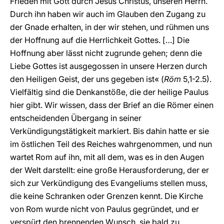
Frieden mit Gott durch Jesus Christus, unseren Herrn.
Durch ihn haben wir auch im Glauben den Zugang zu
der Gnade erhalten, in der wir stehen, und rühmen uns
der Hoffnung auf die Herrlichkeit Gottes. […] Die
Hoffnung aber lässt nicht zugrunde gehen; denn die
Liebe Gottes ist ausgegossen in unsere Herzen durch
den Heiligen Geist, der uns gegeben ist« (
Röm
5,1-2.5).
Vielfältig sind die Denkanstöße, die der heilige Paulus
hier gibt. Wir wissen, dass der Brief an die Römer einen
entscheidenden Übergang in seiner
Verkündigungstätigkeit markiert. Bis dahin hatte er sie
im östlichen Teil des Reiches wahrgenommen, und nun
wartet Rom auf ihn, mit all dem, was es in den Augen
der Welt darstellt: eine große Herausforderung, der er
sich zur Verkündigung des Evangeliums stellen muss,
die keine Schranken oder Grenzen kennt. Die Kirche
von Rom wurde nicht von Paulus gegründet, und er
verspürt den brennenden Wunsch, sie bald zu