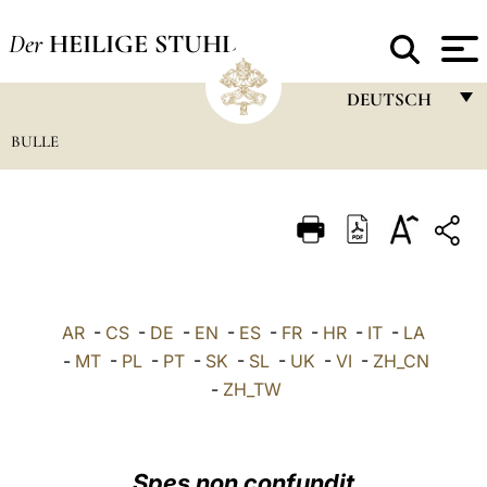
Der
HEILIGE STUHL
DEUTSCH
BULLE
FRANÇAIS
ENGLISH
ITALIANO
PORTUGUÊS
ESPAÑOL
AR
-
CS
-
DE
-
EN
-
ES
-
FR
-
HR
-
IT
-
LA
DEUTSCH
-
MT
-
PL
-
PT
-
SK
-
SL
-
UK
-
VI
-
ZH_CN
-
ZH_TW
POLSKI
العربيّة
Spes non confundit
中文