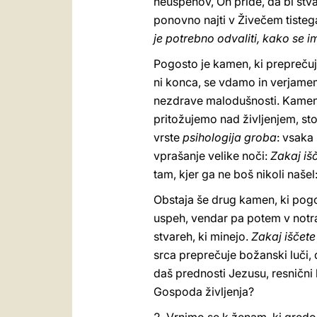
neuspehov, On pride, da bi stva
ponovno najti v Živečem tisteg
je potrebno odvaliti, kako se 
Pogosto je kamen, ki prepreču
ni konca, se vdamo in verjamemo
nezdrave malodušnosti. Kamen
pritožujemo nad življenjem, st
vrste
psihologija groba
: vsaka
vprašanje velike noči:
Zakaj iš
tam, kjer ga ne boš nikoli našel
Obstaja še drug kamen, ki pog
uspeh, vendar pa potem v notran
stvareh, ki minejo.
Zakaj iščet
srca preprečuje božanski luči, 
daš prednosti Jezusu, resnični 
Gospoda življenja?