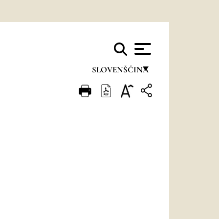
SLOVENŠČINA
FRANÇAIS
ENGLISH
ITALIANO
PORTUGUÊS
ESPAÑOL
DEUTSCH
POLSKI