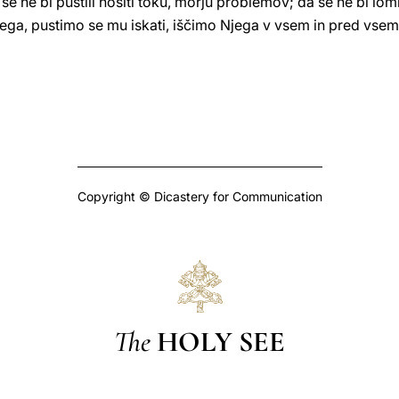
 se ne bi pustili nositi toku, morju problemov; da se ne bi lo
jega, pustimo se mu iskati, iščimo Njega v vsem in pred vsem
Copyright © Dicastery for Communication
The
HOLY SEE