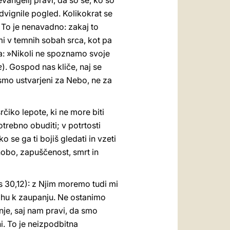
ngelij pravi, da so se, ko so
dvignile pogled. Kolikokrat se
 To je nenavadno: zakaj to
mi v temnih sobah srca, kot pa
la: »Nikoli ne spoznamo svoje
e
). Gospod nas kliče, naj se
mo ustvarjeni za Nebo, ne za
čiko lepote, ki ne more biti
otrebno obuditi; v potrtosti
ko se ga ti bojiš gledati in vzeti
snobo, zapuščenost, smrt in
Ps 30,12): z Njim moremo tudi mi
trahu k zaupanju. Ne ostanimo
nje, saj nam pravi, da smo
i. To je neizpodbitna