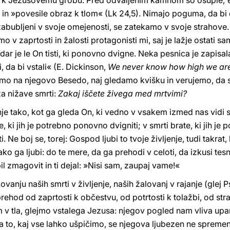
o k Jezusovemu grobu. Pred odvaljenim kamnom so osuple; eva
 in »povesile obraz k tlom« (Lk 24,5). Nimajo poguma, da bi 
zabubljeni v svoje omejenosti, se zatekamo v svoje strahove.
v zaprtosti in žalosti protagonisti mi, saj je lažje ostati sa
dar je le On tisti, ki ponovno dvigne. Neka pesnica je zapisa
, da bi vstali« (E. Dickinson,
We never know how high we ar
o na njegovo Besedo, naj gledamo kvišku in verujemo, da s
za nižave smrti:
Zakaj iščete živega med mrtvimi?
nje tako, kot ga gleda On, ki vedno v vsakem izmed nas vidi sr
 ki jih je potrebno ponovno dvigniti; v smrti brate, ki jih je p
i. Ne boj se, torej: Gospod ljubi to tvoje življenje, tudi takrat, 
ako ga ljubi: do te mere, da ga prehodi v celoti, da izkusi te
il zmagovit in ti dejal: »Nisi sam, zaupaj vame!«
vanju naših smrti v življenje, naših žalovanj v rajanje (glej 
 prehod od zaprtosti k občestvu, od potrtosti k tolažbi, od s
m v tla, glejmo vstalega Jezusa: njegov pogled nam vliva upa
na to, kaj vse lahko ušpičimo, se njegova ljubezen ne spremen