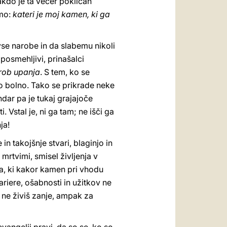
akdo je ta večer poklican
jmo:
kateri je moj kamen, ki ga
 vse narobe in da slabemu nikoli
posmehljivi, prinašalci
rob upanja
. S tem, ko se
o bolno. Tako se prikrade neke
ndar pa je tukaj grajajoče
 Vstal je, ni ga tam; ne išči ga
ja!
 in takojšnje stvari, blaginjo in
mrtvimi, smisel življenja v
ha, ki kakor kamen pri vhodu
ariere, ošabnosti in užitkov ne
 ne živiš zanje, ampak za