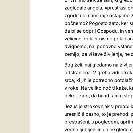
2. Vrnimo se k ženam, ki gred
zagledale angela, »prestrašile«
zgodi tudi nam: raje ostajamo 
počnemo? Pogosto zato, ker smo 
da bi se odprli Gospodu. In ven
veličine, dokler nismo poklicani
dvignemo, naj ponovno vstanem
zemljo; za višave življenja, ne 
Bog želi, naj gledamo na življe
odstranjena. V grehu vidi otroke,
srca, ki jih je potrebno potolažit
v roke. Na veliko noč ti kaže, k
pekel, zato, da bi od tam izstop
Jezus je strokovnjak v preobliko
uresničiti pasho, to je prehod:
prestrašeni, s pogledom, uprti
vedno ljubljeni in da ne glede 