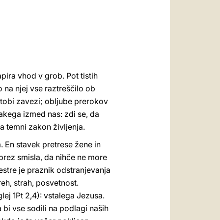
العربيّة
中文
LATINE
pira vhod v grob. Pot tistih
o na njej vse raztreščilo ob
stobi zavezi; obljube prerokov
sakega izmed nas: zdi se, da
ja temni zakon življenja.
 En stavek pretrese žene in
 brez smisla, da nihče ne more
estre je praznik odstranjevanja
eh, strah, posvetnost.
j 1Pt 2,4): vstalega Jezusa.
bi vse sodili na podlagi naših