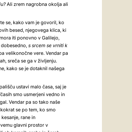
ju?
Ali
zrem nagrobna okolja ali
e se, kako vam je govoril, ko
sovih besed, njegovega klica, ki
 mora iti ponovno v Galilejo,
 dobesedno,
s srcem se vrniti k
e pa velikonočne vere. Vendar pa
h, sreča se ga v življenju.
he, kako se je dotaknil našega
ališču ustavi malo časa, saj je
časih smo usmerjeni vedno in
gal. Vendar pa so tako naše
likokrat se po tem, ko smo
kesanje, rane in
Živemu glavni prostor v