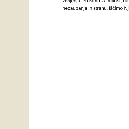
življenju. Prosimo za milost, da
nezaupanja in strahu. Iščimo N