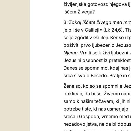
življenjska gotovost: njegova 
iščem Živega?
3.
Zakaj iščete živega med mr
je bil še v Galileji« (Lk 24,6).
se je zgodil v Galileji. Ker so 
poživiti prvo ljubezen z Jezus
Njemu
. Vrniti se k živi ljube
Jezus ni osebnost iz preteklost
Danes se spomnimo, kdaj nas je
srca s svojo Besedo. Bratje in s
Žene so, ko so se spomnile Jezu
poklican, da bi šel Živemu nap
samo k našim težavam, ki jih n
potrebe tiste, ki nas usmerjajo
srečali Gospoda, vrnemo med m
nezadovoljstva, ne da bi dopusti