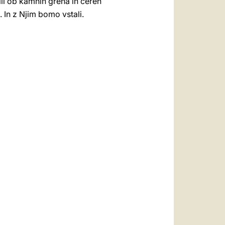
mili ob kamnih greha in čereh
. In z Njim bomo vstali.