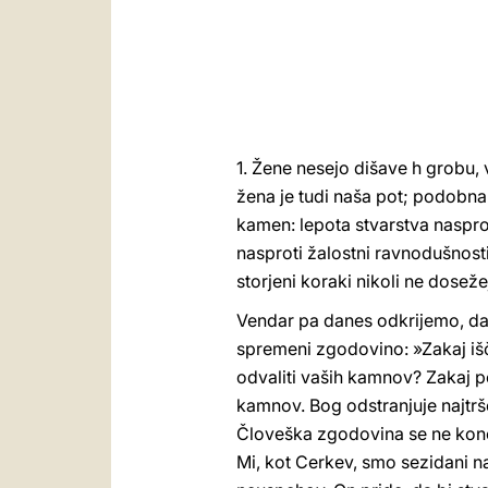
1. Žene nesejo dišave h grobu, 
žena je tudi naša pot; podobna j
kamen: lepota stvarstva naspro
nasproti žalostni ravnodušnosti
storjeni koraki nikoli ne doseže
Vendar pa danes odkrijemo, da 
spremeni zgodovino: »Zakaj išč
odvaliti vaših kamnov? Zakaj po
kamnov. Bog odstranjuje najtrše
Človeška zgodovina se ne konča
Mi, kot Cerkev, smo sezidani na