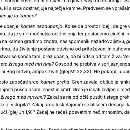
ri naredil nove, da bi postavil na glavo naša razočaranja. Vs
a, ki s srca odstranjuje najtežje kamne. Predvsem se vpraša
imenuje ta kamen?
je upanje,
kamen nezaupanja
. Ko se da prostor ideji, da gre
, da je smrt močnejša od življenja ter postanemo cinični in 
 na kamen gradimo znotraj nas spomenik nezadovoljstvu,
g
orimo, da življenje postane odvisno od pritoževanj in duhovn
 stvar se konča tam, brez upanja, da bi odšla od tam živa. Ve
čete živega med mrtvimi?
Gospod ne prebiva v sprijaznjenosti.
: ni Bog mrtvih, ampak živih (glej Mt 22,32). Ne pokoplji upan
osto zapečati srce:
kamen greha
. Greh zavaja, obljublja lahke
josti pušča osamljenost in smrt. Greh je iskati življenje med 
e živega med mrtvimi?
Zakaj se ne odločiš pustiti tistega gre
da bi vstopila? Zakaj pred lesketajočim se bliščem denarja, k
luči (glej Jn 1,9)? Zakaj ne rečeš posvetnim nečimrnostim, da