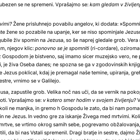
ljubezen se ne spremeni. Vprašajmo se:
kam gledam v življen
tvimi?
Žene prisluhnejo povabilu angelov, ki dodata: »Spomnit
 Tiste žene so pozabile na upanje, ker se niso spominjale Jezu
izgubile živ spomin na Jezusa, so še naprej gledale grob. Vera
om, njegov klic:
ponovno se je spomniti
(ri-cordare)
,
oziroma
zni z Gospodom je bistveno, saj imamo sicer muzejsko vero, n
i, je živa Oseba danes; ne spozna se ga v zgodovinskih knjiga
 Jezus poklical, kdaj je premagal naše temine, upiranja, gre
estre, vrnimo se v Galilejo.
sa, zapustile grob. Velika noč nas uči, da se vernik na pokop
roti. Vprašajmo se:
v katero smer hodim v svojem življenju?
V
ikoli ne manjka, in gremo h Gospodu le zato, da bi nam poma
, in ne Jezus. In vedno gre za iskanje Živega med mrtvimi. Ko
rtve, se vrtimo okrog samih sebe, pogrevamo obžalovanja, 
li, da bi nas Vstali spremenil. Dragi bratje in sestre, dajmo 