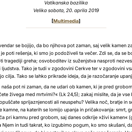
Vatikanska bazilika
Velika sobota, 20. aprila 2019
[
Multimedia
]
vendar se bojijo, da bo njihova pot zaman, saj velik kamen za
e poti rešenja, ki smo jo podoživeli ta večer. Zdi se, da se b
ti tragediji greha; osvoboditev iz suženjstva nasproti nezve
 ljudstva. Tako je tudi v zgodovini Cerkve ter v zgodovini v
jo cilja. Tako se lahko prikrade ideja, da je razočaranje upan
naša pot ni zaman, da ne udari ob kamen, ki je pred grobom.
ete živega med mrtvimi?« (Lk 24,5); zakaj mislite, da je vse
puščate sprijaznjenosti ali neuspehu? Velika noč, bratje in s
 kamne, na katerih se lomijo upanja in pričakovanja: smrt, gr
 pri kamnu pred grobom, saj danes odkrije »živi kamen« (gle
 Njem in tudi takrat, ko izgubimo pogum, ko smo skušani, da 