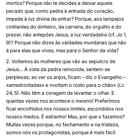
mortos?
Porque não te decides a deixar aquele
pecado que, como pedra à entrada do coração,
impede à luz divina de entrar? Porque, aos lampejos
cintilantes do dinheiro, da carreira, do orgulho e do
prazer, não antepões Jesus, a luz verdadeira (cf.
Jo
1,
9)? Porque não dizes às vaidades mundanas que não
é para elas que vives, mas para o Senhor da vida?
2. Voltemos às mulheres que vão ao sepulcro de
Jesus… À vista da pedra removida, sentem-se
perplexas; ao ver os anjos, ficam – diz o Evangelho –
«amedrontadas» e «voltam o rosto para o chão» (
Lc
24, 5). Não têm a coragem de levantar o olhar. E
quantas vezes nos acontece o mesmo! Preferimos
ficar encolhidos nos nossos limites, escondidos nos
nossos medos. É estranho! Mas, por que o fazemos?
Muitas vezes porque, no fechamento e na tristeza,
somos nós os protagonistas, porque é mais fácil