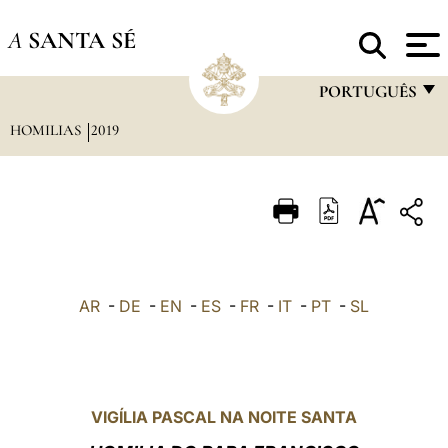
A
SANTA SÉ
PORTUGUÊS
HOMILIAS
2019
FRANÇAIS
ENGLISH
ITALIANO
PORTUGUÊS
ESPAÑOL
AR
-
DE
-
EN
-
ES
-
FR
-
IT
-
PT
-
SL
DEUTSCH
POLSKI
العربيّة
VIGÍLIA PASCAL NA NOITE SANTA
中文