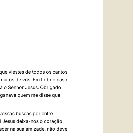
العربيّة
中文
LATINE
que viestes de todos os cantos
 muitos de vós. Em todo o caso,
ida o Senhor Jesus. Obrigado
 enganava quem me disse que
 vossas buscas por entre
! Jesus deixa-nos o coração
escer na sua amizade, não deve