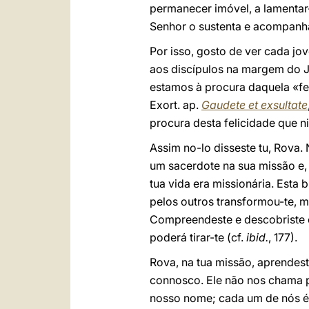
permanecer imóvel, a lamentar
Senhor o sustenta e acompanh
Por isso, gosto de ver cada j
aos discípulos na margem do J
estamos à procura daquela «fe
Exort. ap.
Gaudete et exsultate
procura desta felicidade que n
Assim no-lo disseste tu, Rova.
um sacerdote na sua missão e, 
tua vida era missionária. Esta
pelos outros transformou-te, m
Compreendeste e descobriste 
poderá tirar-te (cf.
ibid.
, 177).
Rova, na tua missão, aprendes
connosco. Ele não nos chama pe
nosso nome; cada um de nós é 