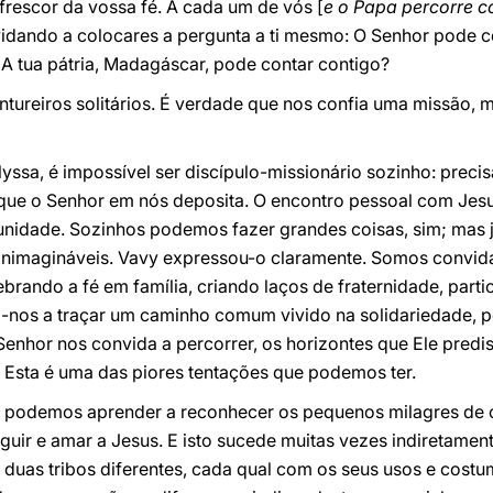
 frescor da vossa fé. A cada um de vós [
e o Papa percorre c
nvidando a colocares a pergunta a ti mesmo: O Senhor pode 
A tua pátria, Madagáscar, pode contar contigo?
tureiros solitários. É verdade que nos confia uma missão, 
ssa, é impossível ser discípulo-missionário sozinho: preci
 que o Senhor em nós deposita. O encontro pessoal com Jesus
unidade. Sozinhos podemos fazer grandes coisas, sim; mas
nimagináveis. Vavy expressou-o claramente. Somos convida
ebrando a fé em família, criando laços de fraternidade, par
nos a traçar um caminho comum vivido na solidariedade, 
Senhor nos convida a percorrer, os horizontes que Ele predis
 Esta é uma das piores tentações que podemos ter.
s, podemos aprender a reconhecer os pequenos milagres de
uir e amar a Jesus. E isto sucede muitas vezes indiretamen
 duas tribos diferentes, cada qual com os seus usos e cost