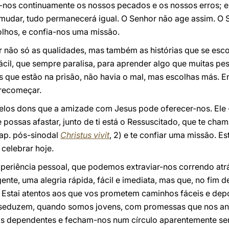
nos continuamente os nossos pecados e os nossos erros; e, 
mudar, tudo permanecerá igual. O Senhor não age assim. O
lhos, e confia-nos uma missão.
r não só as qualidades, mas também as histórias que se esc
 fácil, que sempre paralisa, para aprender algo que muitas p
s que estão na prisão, não havia o mal, mas escolhas más.
recomeçar.
los dons que a amizade com Jesus pode oferecer-nos. Ele «e
e possas afastar, junto de ti está o Ressuscitado, que te cham
 ap. pós-sinodal
Christus vivit
, 2) e te confiar uma missão. E
 celebrar hoje.
eriência pessoal, que podemos extraviar-nos correndo atr
nte, uma alegria rápida, fácil e imediata, mas que, no fim 
. Estai atentos aos que vos prometem caminhos fáceis e dep
s seduzem, quando somos jovens, com promessas que nos an
-nos dependentes e fecham-nos num círculo aparentemente se