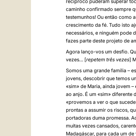
recíproco puderam superar tod
caminho confirmado sempre que
testemunhos! Ou então como a 
crescimento da fé. Tudo isto a
necessários, e ninguém pode di
fazes parte deste projeto de a
Agora lanço-vos um desfio. Qu
vezes… [
repetem três vezes
] 
Somos uma grande família – est
jovens, descobrir que temos u
«sim» de Maria, ainda jovem –
ao anjo. É um «sim» diferente
«provemos a ver o que sucede»
prontas a assumir os riscos, q
portadoras duma promessa. Aqu
muitas vezes cansados, carent
Madagáscar, para cada um de v