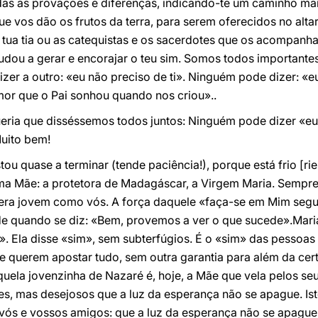
as as provações e diferenças, indicando-te um caminho mar
 vos dão os frutos da terra, para serem oferecidos no alt
tua tia ou as catequistas e os sacerdotes que os acompanh
judou a gerar e encorajar o teu sim. Somos todos important
zer a outro: «eu não preciso de ti». Ninguém pode dizer: «eu
mor que o Pai sonhou quando nos criou»..
eria que disséssemos todos juntos: Ninguém pode dizer «eu n
Muito bem!
ou quase a terminar (tende paciência!), porque está frio [r
ma Mãe: a protetora de Madagáscar, a Virgem Maria. Sempr
 era jovem como vós. A força daquele «faça-se em Mim segun
 de quando se diz: «Bem, provemos a ver o que sucede».Mari
. Ela disse «sim», sem subterfúgios. É o «sim» das pesso
ue querem apostar tudo, sem outra garantia para além da cer
ela jovenzinha de Nazaré é, hoje, a Mãe que vela pelos seu
es, mas desejosos que a luz da esperança não se apague. Is
ós e vossos amigos: que a luz da esperança não se apague