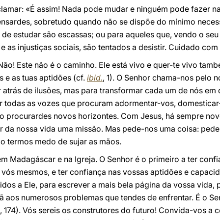
lamar: «É assim! Nada pode mudar e ninguém pode fazer nad
ensardes, sobretudo quando não se dispõe do mínimo necessár
 de estudar são escassas; ou para aqueles que, vendo o seu
e as injustiças sociais, são tentados a desistir. Cuidado com
 Não! Este não é o caminho. Ele está vivo e quer-te vivo tamb
 e as tuas aptidões (cf.
ibid.
, 1). O Senhor chama-nos pelo 
 atrás de ilusões, mas para transformar cada um de nós em 
tar todas as vozes que procuram adormentar-vos, domesticar
não procurardes novos horizontes. Com Jesus, há sempre novo
er da nossa vida uma missão. Mas pede-nos uma coisa: ped
ão termos medo de sujar as mãos.
 em Madagáscar e na Igreja. O Senhor é o primeiro a ter con
vós mesmos, e ter confiança nas vossas aptidões e capaci
dos a Ele, para escrever a mais bela página da vossa vida, p
ã aos numerosos problemas que tendes de enfrentar. É o Se
, 174). Vós sereis os construtores do futuro! Convida-vos a 