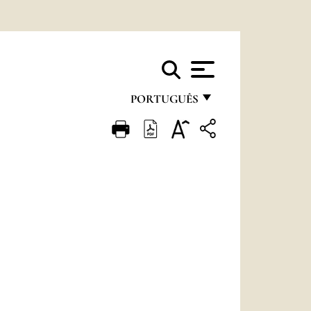
PORTUGUÊS
FRANÇAIS
ENGLISH
ITALIANO
PORTUGUÊS
ESPAÑOL
DEUTSCH
POLSKI