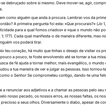
-se debruçado sobre si mesmo. Deve mover-se, agir, compr
a.
ovem como alguém que anda à procura. Lembrai-vos da primei
ordão? A primeira pergunta
foi esta: «Que procurais?» (
Jo
1
licidade para a qual fomos criados» e «que o mundo não pod
, 1; 177). Cada qual manifesta-o de maneira diferente, mas n
inguém vos poderá tirar.
 No teu coração, há muito que tinhas o desejo de visitar os 
pouco a pouco, te foste envolvendo até se tornar a tua miss
 busca de fé ajuda a tornar melhor, mais evangélico, o mundo
udou a tua maneira de ver e julgar as pessoas. Isso tornou-t
como o Senhor Se comprometeu contigo, dando-te uma fel
te a renunciar aos adjetivos e a chamar as pessoas pelo se
lo nosso pecado, os nossos erros, as nossas faltas, os noss
precioso a seus olhos. Diversamente o diabo, apesar de c