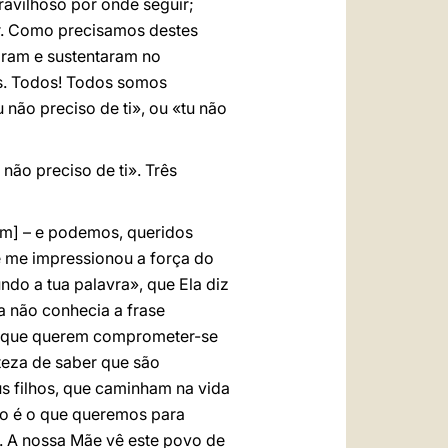
avilhoso por onde seguir;
ar. Como precisamos destes
aram e sustentaram no
es. Todos! Todos somos
 não preciso de ti», ou «tu não
ão preciso de ti». Três
iem] – e podemos, queridos
e me impressionou a força do
do a tua palavra», que Ela diz
a não conhecia a frase
as que querem comprometer-se
teza de saber que são
s filhos, que caminham na vida
to é o que queremos para
. A nossa Mãe vê este povo de