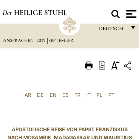
Der
HEILIGE STUHL
DEUTSCH
ANSPRACHEN
2019
SEPTEMBER
FRANÇAIS
ENGLISH
ITALIANO
PORTUGUÊS
ESPAÑOL
AR
-
DE
-
EN
-
ES
-
FR
-
IT
-
PL
-
PT
DEUTSCH
POLSKI
العربيّة
APOSTOLISCHE REISE VON PAPST FRANZISKUS
NACH MOSAMBIK, MADAGASKAR UND MAURITIUS
中文