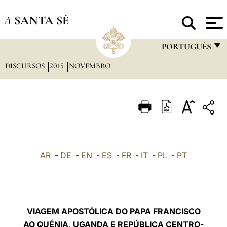
A
SANTA SÉ
PORTUGUÊS
DISCURSOS
2015
NOVEMBRO
FRANÇAIS
ENGLISH
ITALIANO
PORTUGUÊS
ESPAÑOL
AR
-
DE
-
EN
-
ES
-
FR
-
IT
-
PL
-
PT
DEUTSCH
POLSKI
العربيّة
VIAGEM APOSTÓLICA DO PAPA FRANCISCO
AO QUÉNIA, UGANDA E REPÚBLICA CENTRO-
中文