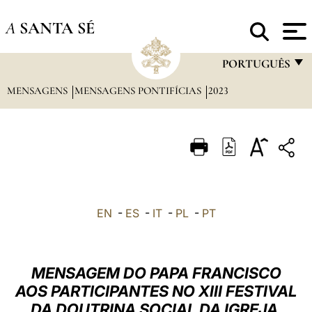
A
SANTA SÉ
PORTUGUÊS
MENSAGENS
MENSAGENS PONTIFÍCIAS
2023
FRANÇAIS
ENGLISH
ITALIANO
PORTUGUÊS
ESPAÑOL
EN
-
ES
-
IT
-
PL
-
PT
DEUTSCH
POLSKI
MENSAGEM DO PAPA FRANCISCO
العربيّة
AOS PARTICIPANTES NO XIII FESTIVAL
DA DOUTRINA SOCIAL DA IGREJA
中文