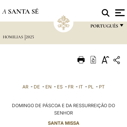
A
SANTA SÉ
PORTUGUÊS
HOMILIAS
2025
FRANÇAIS
ENGLISH
ITALIANO
PORTUGUÊS
ESPAÑOL
AR
-
DE
-
EN
-
ES
-
FR
-
IT
-
PL
-
PT
DEUTSCH
POLSKI
DOMINGO DE PÁSCOA E DA RESSURREIÇÃO DO
SENHOR
العربيّة
SANTA MISSA
中文