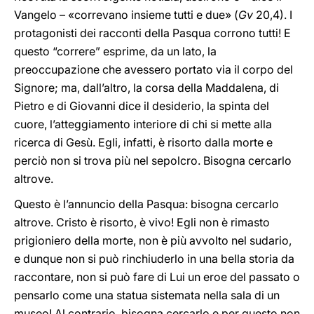
Vangelo – «correvano insieme tutti e due» (
Gv
20,4). I
protagonisti dei racconti della Pasqua corrono tutti! E
questo “correre” esprime, da un lato, la
preoccupazione che avessero portato via il corpo del
Signore; ma, dall’altro, la corsa della Maddalena, di
Pietro e di Giovanni dice il desiderio, la spinta del
cuore, l’atteggiamento interiore di chi si mette alla
ricerca di Gesù. Egli, infatti, è risorto dalla morte e
perciò non si trova più nel sepolcro. Bisogna cercarlo
altrove.
Questo è l’annuncio della Pasqua: bisogna cercarlo
altrove. Cristo è risorto, è vivo! Egli non è rimasto
prigioniero della morte, non è più avvolto nel sudario,
e dunque non si può rinchiuderlo in una bella storia da
raccontare, non si può fare di Lui un eroe del passato o
pensarlo come una statua sistemata nella sala di un
museo! Al contrario, bisogna cercarlo e per questo non