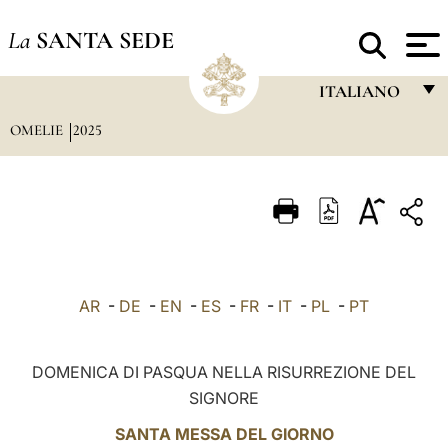
La
SANTA SEDE
ITALIANO
OMELIE
2025
FRANÇAIS
ENGLISH
ITALIANO
PORTUGUÊS
ESPAÑOL
AR
-
DE
-
EN
-
ES
-
FR
-
IT
-
PL
-
PT
DEUTSCH
POLSKI
DOMENICA DI PASQUA NELLA RISURREZIONE DEL
SIGNORE
العربيّة
SANTA MESSA DEL GIORNO
中文