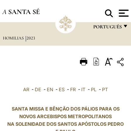
A
SANTA SÉ
PORTUGUÊS
HOMILIAS
2023
FRANÇAIS
ENGLISH
ITALIANO
PORTUGUÊS
ESPAÑOL
AR
-
DE
-
EN
-
ES
-
FR
-
IT
-
PL
-
PT
DEUTSCH
POLSKI
SANTA MISSA E BÊNÇÃO DOS PÁLIOS PARA OS
NOVOS ARCEBISPOS METROPOLITANOS
العربيّة
NA SOLENIDADE DOS SANTOS APÓSTOLOS PEDRO
中文