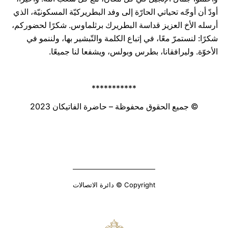
أودّ أن أوجّه تحياتي الحارّة إلى وفد البطريركيّة المسكونيّة، الذي
أرسله الأخ العزيز قداسة البطريرك برثلماوس. شكرًا لحضوركم،
شكرًا: لنستمرّ معًا، في إتباع الكلمة والتّبشير بها، ولننمو في
الأخوّة. وليرافقانا، بطرس وبولس، ويشفعا لنا جميعًا.
***********
© جميع الحقوق محفوظة – حاضرة الفاتيكان 2023
Copyright © دائرة الاتصالات