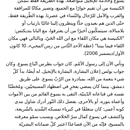
يسوع وخادمة للإنجيل متواضعة. بهذه الطّريقة فقط تتمكّن
الكنيسة من أن تقيم حوارًا مع الجميع، وتصير مكانًا للمرافقة
والقرب والأمل للرّجال والنّساء في عصرنا. بهذه الطّريقة فقط،
حتّى الذين هم بعيدون جدًّا وينظرون إلينا غالبًا بارتياب أو
بلامبالاة، سيتمكّنون أخيرًا من أن يعترفوا، مع البابا بنديكتس:
"الكنيسة هي مكان اللقاء مع ابن الله الحَيّ، وبالتالي فهي مكان
اللقاء فيما بيننا" (
عظة الأحد الثّاني من زمن المجيء
، 10 كانون
الأول/ديسمبر 2006).
ونأتي الآن إلى رسول الأمّم. كان جواب بطرس اتّباع يسوع. وكان
جواب بولس إعلان البشارة، البشارة بالإنجيل. له أيضًا، بدأ كلّ
شيء بنعمة من الله، بمبادرة من الرّبّ يسوع. على طريق
دمشق، بينما كان يمضي بفخرٍ في اضطهاد المسيحيّين، ومُحَصِّنًا
نفسه في قناعاته الدّينيّة، التقى به يسوع القائم من بين الأموات
وأعماه بنوره، أو بالأحرى، بفضل ذلك النّور أدرك شاول مدى
كونه أعمى: كان منغلقًا في كبرياء تمسكه الشّديد بالشّريعة،
واكتشف في يسوع كمال سرّ الخلاص. وبسبب سمّو معرفته
بالمسيح، فإنّه من الآن فصاعدًا اعتبر كلّ ضماناته البشريّة