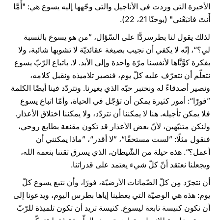
الأخيرة التي وردت في الأناجيل والتي وجّهها إليه يسوع هي: "أَمَّا
أَنتَ فاتبَعْني" (يوحنّا 21، 22).
لذلك يقول لنا بطرسردًّا على السّؤال، ”من هو يسوع بالنسبة
لي؟“، إنّه لا يكفي أن نجيب بصيغة عقائديّة لا تشوبها شائبة، ولا
بفكرة كوَّنَّاها لأنفسنا مرّة واحدة وإلى الأبد. لا. باتباع الرّبّ يسوع
نتعلّم أن نتعرّف عليه كلّ يوم، فنصير تلاميذه ونقبل كلامه،
ونصير أصدقاءً له ونختبر حبّه الذي يغيرنا. وتتردّد فينا أيضًا الكلمة
”فورًا“: أمور كثيرة يمكن أن تؤجّل في الحياة، وأمّا اتباع يسوع
فلا يمكن تأجيله. هنا لا يمكننا أن نتردّد، ولا يمكننا اختلاق الأعذار.
ولنكن متنبّهين، لأنّ بعض الأعذار قد تكون مقنعة بطابع روحي،
فنقول مثلًا: ”لست مستحقًا“، ”لا أقدر“، ”ماذا يمكنني أن
أعمل؟“. هذه حيلة من الشّيطان، الذي يسرق ثقتنا بنعمة الله،
ويجعلنا نعتقد أنّ كلّ شيء يعتمد على قدراتنا.
أن نتجرّد مِن كلّ الضّمانات الأرضيّة، فورًا، وأن نتبع يسوع كلّ
يوم: هذه هي الوصيّة التي يعطينا إياها بطرس اليوم، ويدعونا إلى
أن نكون كنيسة تابعة ليسوع. كنيسة تريد أن تكون تلميذة للرّبّ