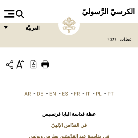
الكرسيّ الرَّسوليّ
العربيَّة
عظات
2023
FRANÇAIS
ENGLISH
ITALIANO
PORTUGUÊS
ESPAÑOL
AR
-
DE
-
EN
-
ES
-
FR
-
IT
-
PL
-
PT
DEUTSCH
POLSKI
عظة قداسة البابا فرنسيس
العربيّة
في القدّاس الإلهيّ
في مناسبة عيد القدّيسَين بطرس وبولس
中文