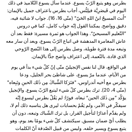
بطرس وهو يتبع الرّبّ يسوع. عندما سأل يسوع التّلاميذ في ذلك
اليوم في قَيصَرِيَّة فيلِبُّس، أجاب بطرس باعتراف جميل بالإيمان:
"أَنتَ المسيحُ ابنُ اللهِ الحَيّ" (متّى 16، 16). جواب لا شائبة فيه،
دقيق وواضح. يمكننا القول إنّه جواب كامل، كما في دروس
”التّعليم المسيحيّ“. وهذا الجواب هو ثمرة مسيرة: فقط بعد أن
عاش المغامرة المدهشة في اتباع الرّبّ يسوع، وبعد أن سار معه
وتبعه مدة فترة طويلة، وصل بطرس إلى هذا النّضج الرّوحي
الذي قادة، بالنّعمة، إلى اعتراف واضح جدًّا بالإيمان.
في الواقع، قال لنا نفس الإنجيليّ متّى إنّ كلّ شيء بدأ في يوم
من الأيام، عندما مرّ يسوع، على شاطئ بحر الجليل، ودعا
بطرس مع أخيه أندراوس، "فتَرَكا الشِّباكَ مِن ذٰلك الحينِ وتَبِعاه"
(متّى 4، 20). ترك بطرس كلّ شيء ليتبع الرّبّ يسوع. والإنجيل
يؤكّد ”مِن ذٰلك الحين“ تبعاه، فورًا: لم يَقُلْ بطرس ليسوع إنّه
سيفكّر في الأمر، ولم يَقُمْ بحسابات ليرى هل يناسبه ذلك أم لا،
ولم يقدِّم أعذارًا لتأجيل القرار، بل ترك الشّباك وتبعه، دون أن
يطلب أيّ ضمان مسبق. سيكتشف كلّ شيء يومًا بعد يوم، وهو
يتبع يسوع ويسير خلفه. وليس من قبيل الصّدفة أنّ الكلمات