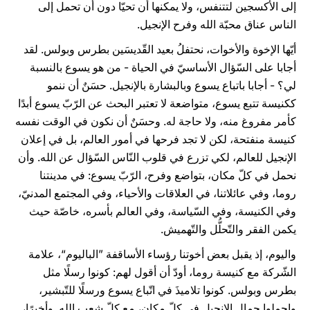
إلى الأكسجين لتتنفس، ولا يمكنها أن تحيّا دون أن تحمل إلى
الناس عناق محبّة الله وفرح الإنجيل.
أيّها الإخوة والأخوات، نحتفلُ بعيد القّديسَين بطرس وبولس. لقد
أجابا على السّؤال الأساسيّ في الحياة - من هو يسوع بالنسبة
لي؟ - أجابا باتباع يسوع وبالبشارة بالإنجيل. حسَنٌ أن ننمو
ككنيسة تتبع يسوع، متواضعة لا تعتبر البحث عن الرّبّ يسوع أبدًا
كأمر مفروغ منه، ولا حاجة له. وحسَنٌ أن نكون في الوقت نفسه
كنيسة منفتحة، لكن لا تجد فرحها في أمور العالم، بل في إعلان
الإنجيل للعالم، لكي تزرع في قلوب النّاس السّؤال عن الله. وأن
نحمل في كلّ مكان، بتواضع وفرح، الرّبّ يسوع: في مدينتنا
روما، وفي عائلاتنا، في العلاقات والأحياء، وفي المجتمع المدنيّ،
وفي الكنيسة، وفي السّياسة، وفي العالم بأسره، خاصّة حيث
يكمن الفقر والتّحلُّل والتّهميش.
واليوم، إذ يقبل بعض أخوتنا رؤساء الأساقفة ”الباليوم“، علامة
الشّركة مع كنيسة روما، أودّ أن أقول لهم: كونوا رسلًا مثل
بطرس وبولس. كونوا تلاميذَ في اتّباع يسوع ورسلًا للتّبشير،
واحملوا جمال الإنجيل في كلّ مكان، مع كلّ شعب الله. وأخيرًا،