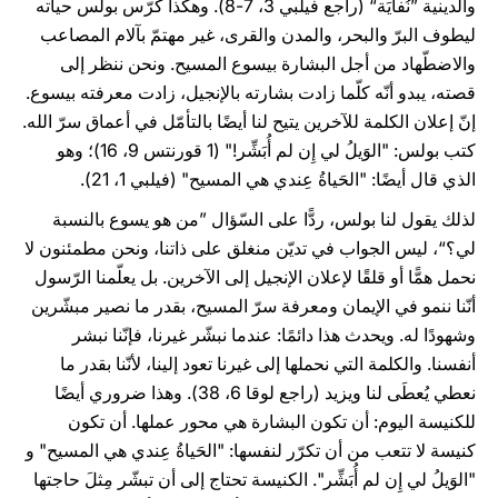
والدينية ”نُفايَة“ (راجع فيلبي 3، 7-8). وهكذا كرّس بولس حياته
ليطوف البرّ والبحر، والمدن والقرى، غير مهتمّ بآلام المصاعب
والاضطّهاد من أجل البشارة بيسوع المسيح. ونحن ننظر إلى
قصته، يبدو أنّه كلّما زادت بشارته بالإنجيل، زادت معرفته بيسوع.
إنّ إعلان الكلمة للآخرين يتيح لنا أيضًا بالتأمّل في أعماق سرّ الله.
كتب بولس: "الوَيلُ لي إِن لم أُبَشِّر!" (1 قورنتس 9، 16)؛ وهو
الذي قال أيضًا: "الحَياةُ عِندي هي المسيح" (فيلبي 1، 21).
لذلك يقول لنا بولس، ردًّا على السّؤال ”من هو يسوع بالنسبة
لي؟“، ليس الجواب في تديّن منغلق على ذاتنا، ونحن مطمئنون لا
نحمل همًّا أو قلقًا لإعلان الإنجيل إلى الآخرين. بل يعلّمنا الرّسول
أنّنا ننمو في الإيمان ومعرفة سرّ المسيح، بقدر ما نصير مبشّرين
وشهودًا له. ويحدث هذا دائمًا: عندما نبشّر غيرنا، فإنّنا نبشر
أنفسنا. والكلمة التي نحملها إلى غيرنا تعود إلينا، لأنّنا بقدر ما
نعطي يُعطَى لنا ويزيد (راجع لوقا 6، 38). وهذا ضروري أيضًا
للكنيسة اليوم: أن تكون البشارة هي محور عملها. أن تكون
كنيسة لا تتعب من أن تكرّر لنفسها: "الحَياةُ عِندي هي المسيح" و
"الوَيلُ لي إِن لم أُبَشِّر". الكنيسة تحتاج إلى أن تبشّر مِثلَ حاجتها