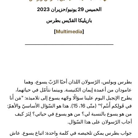
الخميس 29 يونيو/حزيران 2023
LATINE
بازيليكا القدّيس بطرس
]
Multimedia
[
_________________________________________
بطرس وبولس، الرّسولان اللذان أحبّا الرّبّ يسوع، وهما
عامودان من أعمدة إيمان الكنيسة. وبينما نتأمّل في حياتهما،
يطرح الإنجيل اليوم علينا سؤالًا وجّهه يسوع إلى تلاميذه: "مَن أَنا
في قَولِكم أَنتُم؟" (متّى 16، 15). هذا هو السّؤال الأساسيّ والأهمّ:
من هو يسوع بالنسبة لي؟ من هو يسوع في حياتي؟ لِنَرَ كيف
أجاب الرّسولان على هذا السّؤال.
جواب بطرس يمكن تلخيصه في كلمة واحدة: اتباع يسوع. عاش