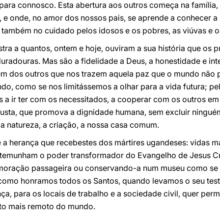
ara connosco. Esta abertura aos outros começa na família, 
, e onde, no amor dos nossos pais, se aprende a conhecer a 
 também no cuidado pelos idosos e os pobres, as viúvas e o
tra a quantos, ontem e hoje, ouviram a sua história que os
duradouras. Mas são a fidelidade a Deus, a honestidade e in
m dos outros que nos trazem aquela paz que o mundo não po
ndo, como se nos limitássemos a olhar para a vida futura; pe
s a ir ter com os necessitados, a cooperar com os outros e
justa, que promova a dignidade humana, sem excluir ningué
da natureza, a criação, a nossa casa comum.
é a herança que recebestes dos mártires ugandeses: vidas m
testemunham o poder transformador do Evangelho de Jesus 
oração passageira ou conservando-a num museu como se f
como honramos todos os Santos, quando levamos o seu test
nça, para os locais de trabalho e a sociedade civil, quer p
nto mais remoto do mundo.