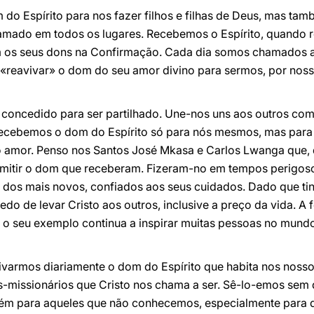
 Espírito para nos fazer filhos e filhas de Deus, mas ta
 amado em todos os lugares. Recebemos o Espírito, quando
os seus dons na Confirmação. Cada dia somos chamados a
a «reavivar» o dom do seu amor divino para sermos, por noss
 concedido para ser partilhado. Une-nos uns aos outros com
recebemos o dom do Espírito só para nós mesmos, mas para
o amor. Penso nos Santos José Mkasa e Carlos Lwanga que, d
nsmitir o dom que receberam. Fizeram-no em tempos perigoso
os mais novos, confiados aos seus cuidados. Dado que tinh
do de levar Cristo aos outros, inclusive a preço da vida. A 
 o seu exemplo continua a inspirar muitas pessoas no mund
vivarmos diariamente o dom do Espírito que habita nos noss
s-missionários que Cristo nos chama a ser. Sê-lo-emos sem 
ém para aqueles que não conhecemos, especialmente para 