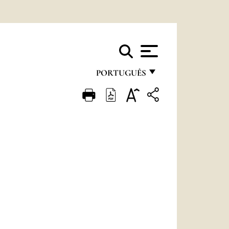
PORTUGUÊS
FRANÇAIS
ENGLISH
ITALIANO
PORTUGUÊS
ESPAÑOL
DEUTSCH
POLSKI