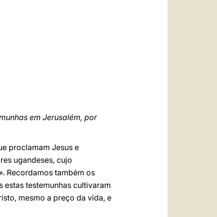
العربيّة
中文
LATINE
temunhas em Jerusalém, por
que proclamam Jesus e
ires ugandeses, cujo
do». Recordamos também os
s estas testemunhas cultivaram
risto, mesmo a preço da vida, e