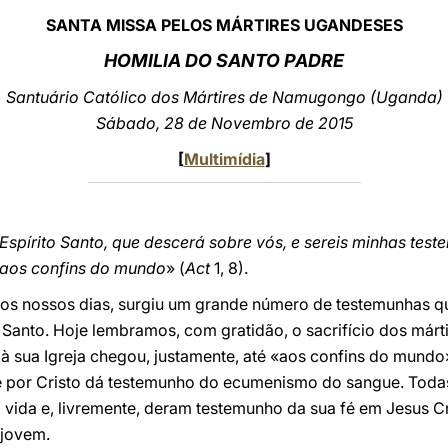
SANTA MISSA PELOS MÁRTIRES UGANDESES
HOMILIA DO SANTO PADRE
Santuário Católico dos Mártires de Namugongo (Uganda)
Sábado, 28 de Novembro de 2015
[
Multimídia
]
 Espírito Santo, que descerá sobre vós, e sereis minhas tes
 aos confins do mundo
» (
Act
1, 8).
aos nossos dias, surgiu um grande número de testemunhas 
 Santo. Hoje lembramos, com gratidão, o sacrifício dos márt
 à sua Igreja chegou, justamente, até «aos confins do mun
te por Cristo dá testemunho do ecumenismo do sangue. Toda
 vida e, livremente, deram testemunho da sua fé em Jesus C
 jovem.