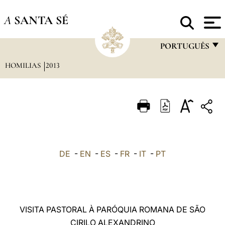
A
SANTA SÉ
PORTUGUÊS
HOMILIAS
2013
FRANÇAIS
ENGLISH
ITALIANO
PORTUGUÊS
ESPAÑOL
DE
-
EN
-
ES
-
FR
-
IT
-
PT
DEUTSCH
POLSKI
العربيّة
VISITA PASTORAL À PARÓQUIA ROMANA DE SÃO
CIRILO ALEXANDRINO
中文