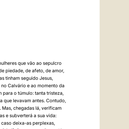
العربيّة
中文
LATINE
 mulheres que vão ao sepulcro
de piedade, de afeto, de amor,
as tinham seguido Jesus,
 no Calvário e ao momento da
ara o túmulo: tanta tristeza,
ida que levavam antes. Contudo,
. Mas, chegadas lá, verificam
s e subverterá a sua vida:
caso deixa-as perplexas,