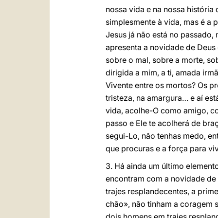
nossa vida e na nossa história
simplesmente à vida, mas é a p
Jesus já não está no passado, 
apresenta a novidade de Deus d
sobre o mal, sobre a morte, s
dirigida a mim, a ti, amada ir
Vivente entre os mortos? Os p
tristeza, na amargura… e aí es
vida, acolhe-O como amigo, com
passo e Ele te acolherá de braço
segui-Lo, não tenhas medo, entr
que procuras e a força para vi
3. Há ainda um último elemento
encontram com a novidade de D
trajes resplandecentes, a prim
chão», não tinham a coragem s
dois homens em trajes resplan