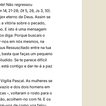
nte
! Não regressou
m
14, 21-28;
Dt
5, 26, Js 3, 10).
oje» eterno de Deus. Assim se
 a vitória sobre o pecado,
ano. E isto é uma mensagem
os diga: Porque buscais o
ar-nos em nós mesmos, na
sus Ressuscitado entre na tua
le, basta que faças um pequeno
ludido. Se te parece difícil
 está contigo e dar-te-á a paz
Vigília Pascal. As mulheres se
o vazio e dos dois homens em
as –, voltaram o rosto para o
ção, acolhem-no com fé. E os
rai-vos de como vos falou,