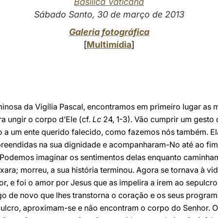
Basílica Vaticana
Sábado Santo, 30 de março de 2013
Galeria fotográfica
[
Multimídia
]
minosa da Vigília Pascal, encontramos em primeiro lugar as
 ungir o corpo d’Ele (cf.
Lc
24, 1-3). Vão cumprir um gesto 
to a um ente querido falecido, como fazemos nós também. El
reendidas na sua dignidade e acompanharam-No até ao fim
 Podemos imaginar os sentimentos delas enquanto caminham p
xara; morreu, a sua história terminou. Agora se tornava à v
r, e foi o amor por Jesus que as impelira a irem ao sepulcro
go de novo que lhes transtorna o coração e os seus programa
ulcro, aproximam-se e não encontram o corpo do Senhor. O 