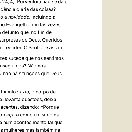
c
24, 4). Porventura não se dá o
ência diária das coisas?
do a
novidade
, incluindo a
no Evangelho: muitas vezes
 defunto que, no fim de
 surpresas de Deus. Queridos
rpreender! O Senhor é assim.
ezes sucede que nos sentimos
conseguimos? Não nos
 não há situações que Deus
 túmulo vazio, o corpo de
o: levanta questões, deixa
decentes, dizendo: «Porque
 começara como um simples
 e num acontecimento tal que
las mulheres mas também na