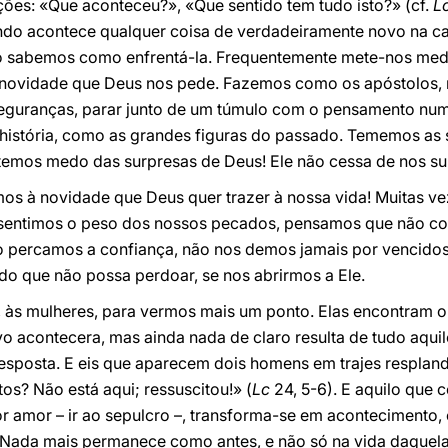
ações: «Que aconteceu?», «Que sentido tem tudo isto?» (cf.
L
 acontece qualquer coisa de verdadeiramente novo na cad
o sabemos como enfrentá-la. Frequentemente mete-nos me
 novidade que Deus nos pede. Fazemos como os apóstolos, 
eguranças, parar junto de um túmulo com o pensamento num
 história, como as grandes figuras do passado. Tememos as
 temos medo das surpresas de Deus! Ele não cessa de nos su
mos à novidade que Deus quer trazer à nossa vida! Muitas v
s, sentimos o peso dos nossos pecados, pensamos que não 
percamos a confiança, não nos demos jamais por vencidos:
o que não possa perdoar, se nos abrirmos a Ele.
 às mulheres, para vermos mais um ponto. Elas encontram o
o acontecera, mas ainda nada de claro resulta de tudo aquil
esposta. E eis que aparecem dois homens em trajes resplan
os? Não está aqui; ressuscitou!» (
Lc
24, 5-6). E aquilo que
r amor – ir ao sepulcro –, transforma-se em acontecimento,
 Nada mais permanece como antes, e não só na vida daque