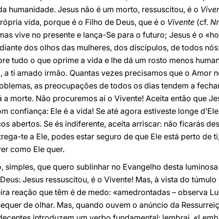
 da humanidade. Jesus não é um morto, ressuscitou, é o
Vive
rópria vida, porque é o Filho de Deus, que é o
Vivente
(cf.
N
mas vive no presente e lança-Se para o futuro; Jesus é o «h
iante dos olhos das mulheres, dos discípulos, de todos nós:
obre tudo o que oprime a vida e lhe dá um rosto menos hum
mã, a ti amado irmão. Quantas vezes precisamos que o Amor n
roblemas, as preocupações de todos os dias tendem a fech
tá a morte. Não procuremos aí o Vivente! Aceita então que Je
 confiança: Ele é a vida! Se até agora estiveste longe d’E
s abertos. Se és indiferente, aceita arriscar: não ficarás desi
ega-te a Ele, podes estar seguro de que Ele está perto de ti,
ver como Ele quer.
, simples, que quero sublinhar no Evangelho desta luminosa 
eus: Jesus ressuscitou, é o Vivente! Mas, à vista do túmul
eira reação que têm é de medo: «amedrontadas – observa Luc
equer de olhar. Mas, quando ouvem o anúncio da Ressurrei
decentes introduzem um verbo fundamental: lembrai. «Lemb