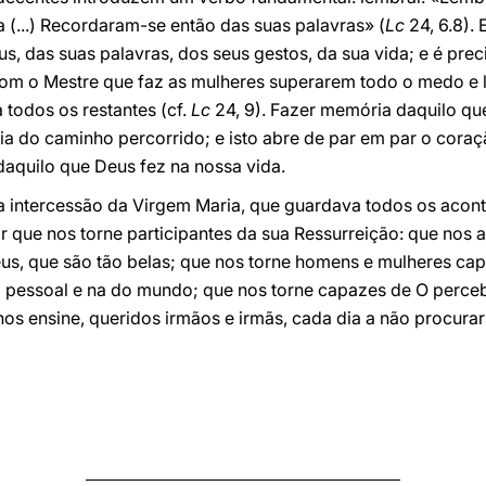
a (...) Recordaram-se então das suas palavras» (
Lc
24, 6.8). 
, das suas palavras, dos seus gestos, da sua vida; e é pre
om o Mestre que faz as mulheres superarem todo o medo e 
 todos os restantes (cf.
Lc
24, 9). Fazer memória daquilo que
a do caminho percorrido; e isto abre de par em par o coraç
aquilo que Deus fez na nossa vida.
 a intercessão da Virgem Maria, que guardava todos os acon
r que nos torne participantes da sua Ressurreição: que nos 
eus, que são tão belas; que nos torne homens e mulheres ca
ia pessoal e na do mundo; que nos torne capazes de O perce
nos ensine, queridos irmãos e irmãs, cada dia a não procura