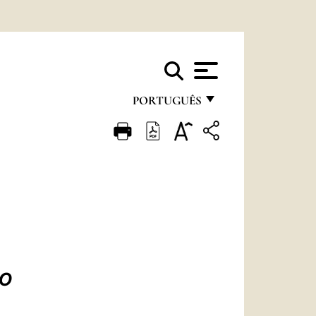
PORTUGUÊS
FRANÇAIS
ENGLISH
ITALIANO
PORTUGUÊS
ESPAÑOL
DEUTSCH
CO
POLSKI