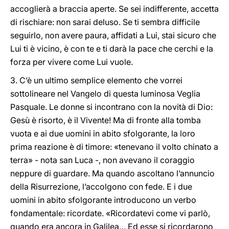
accoglierà a braccia aperte. Se sei indifferente, accetta
di rischiare: non sarai deluso. Se ti sembra difficile
seguirlo, non avere paura, affidati a Lui, stai sicuro che
Lui ti è vicino, è con te e ti darà la pace che cerchi e la
forza per vivere come Lui vuole.
3. C’è un ultimo semplice elemento che vorrei
sottolineare nel Vangelo di questa luminosa Veglia
Pasquale. Le donne si incontrano con la novità di Dio:
Gesù è risorto, è il Vivente! Ma di fronte alla tomba
vuota e ai due uomini in abito sfolgorante, la loro
prima reazione è di timore: «tenevano il volto chinato a
terra» - nota san Luca -, non avevano il coraggio
neppure di guardare. Ma quando ascoltano l’annuncio
della Risurrezione, l’accolgono con fede. E i due
uomini in abito sfolgorante introducono un verbo
fondamentale: ricordate. «Ricordatevi come vi parlò,
quando era ancora in Galilea… Ed esse si ricordarono