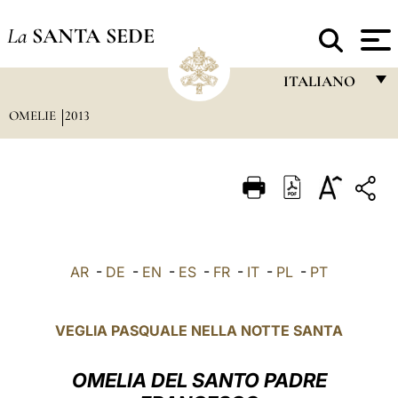
La
SANTA SEDE
ITALIANO
OMELIE
2013
FRANÇAIS
ENGLISH
ITALIANO
PORTUGUÊS
ESPAÑOL
AR
-
DE
-
EN
-
ES
-
FR
-
IT
-
PL
-
PT
DEUTSCH
POLSKI
VEGLIA PASQUALE NELLA NOTTE SANTA
العربيّة
OMELIA DEL SANTO PADRE
中文