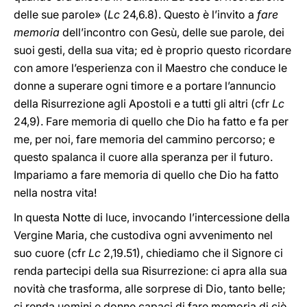
delle sue parole» (
Lc
24,6.8). Questo è l’invito a
fare
memoria
dell’incontro con Gesù, delle sue parole, dei
suoi gesti, della sua vita; ed è proprio questo ricordare
con amore l’esperienza con il Maestro che conduce le
donne a superare ogni timore e a portare l’annuncio
della Risurrezione agli Apostoli e a tutti gli altri (cfr
Lc
24,9). Fare memoria di quello che Dio ha fatto e fa per
me, per noi, fare memoria del cammino percorso; e
questo spalanca il cuore alla speranza per il futuro.
Impariamo a fare memoria di quello che Dio ha fatto
nella nostra vita!
In questa Notte di luce, invocando l’intercessione della
Vergine Maria, che custodiva ogni avvenimento nel
suo cuore (cfr
Lc
2,19.51), chiediamo che il Signore ci
renda partecipi della sua Risurrezione: ci apra alla sua
novità che trasforma, alle sorprese di Dio, tanto belle;
ci renda uomini e donne capaci di fare memoria di ciò