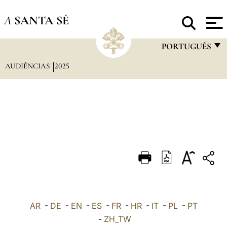
A
SANTA SÉ
PORTUGUÊS
AUDIÊNCIAS
2025
FRANÇAIS
ENGLISH
ITALIANO
PORTUGUÊS
ESPAÑOL
DEUTSCH
POLSKI
العربيّة
AR
-
DE
-
EN
-
ES
-
FR
-
HR
-
IT
-
PL
-
PT
-
ZH_TW
中文