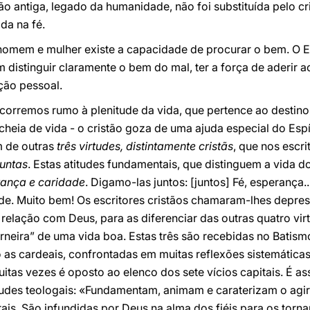
ão antiga, legado da humanidade, não foi substituída pelo cr
ada na fé.
homem e mulher existe a capacidade de procurar o bem. O E
istinguir claramente o bem do mal, ter a força de aderir a
ação pessoal.
orremos rumo à plenitude da vida, que pertence ao destino
cheia de vida - o cristão goza de uma ajuda especial do Espír
 de outras
três virtudes, distintamente cristãs
, que nos escr
juntas
. Estas atitudes fundamentais, que distinguem a vida do
rança e caridade
. Digamo-las juntos: [juntos] Fé, esperança.
ade. Muito bem! Os escritores cristãos chamaram-lhes depres
 relação com Deus, para as diferenciar das outras quatro vi
neira” de uma vida boa. Estas três são recebidas no Batismo
o as cardeais, confrontadas em muitas reflexões sistemáti
itas vezes é oposto ao elenco dos sete vícios capitais. É a
tudes teologais: «Fundamentam, animam e caraterizam o agir
rais. São infundidas por Deus na alma dos fiéis para os to