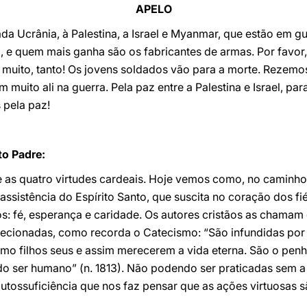
APELO
da Ucrânia, à Palestina, a Israel e Myanmar, que estão em gu
, e quem mais ganha são os fabricantes de armas. Por favo
re muito, tanto! Os jovens soldados vão para a morte. Reze
 muito ali na guerra. Pela paz entre a Palestina e Israel, par
 pela paz!
o Padre:
e as quatro virtudes cardeais. Hoje vemos como, no caminho 
assistência do Espírito Santo, que suscita no coração dos fié
s: fé, esperança e caridade. Os autores cristãos as chamam d
recionadas, como recorda o Catecismo: “São infundidas por 
mo filhos seus e assim merecerem a vida eterna. São o pen
do ser humano” (n. 1813). Não podendo ser praticadas sem a i
tossuficiência que nos faz pensar que as ações virtuosas s