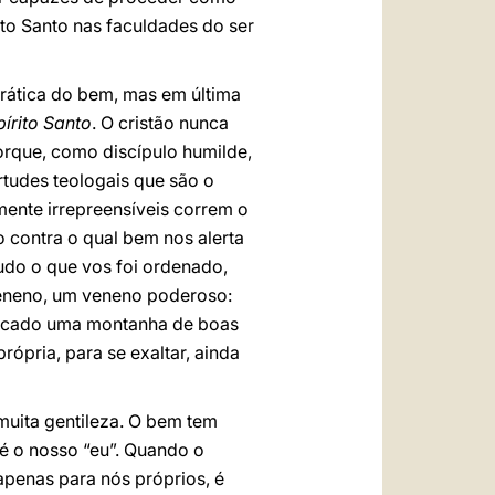
ito Santo nas faculdades do ser
prática do bem, mas em última
pírito Santo
. O cristão nunca
orque, como discípulo humilde,
rtudes teologais que são o
mente irrepreensíveis correm o
 contra o qual bem nos alerta
udo o que vos foi ordenado,
veneno, um veneno poderoso:
ticado uma montanha de boas
rópria, para se exaltar, ainda
uita gentileza. O bem tem
é o nosso “eu”. Quando o
apenas para nós próprios, é