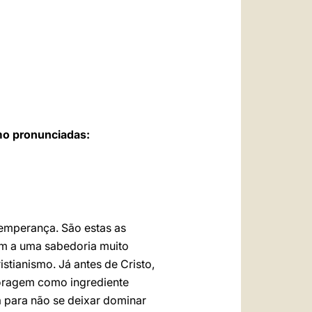
العربيّة
中文
LATINE
omo pronunciadas:
 temperança. São estas as
cem a uma sabedoria muito
stianismo. Já antes de Cristo,
coragem como ingrediente
 para não se deixar dominar