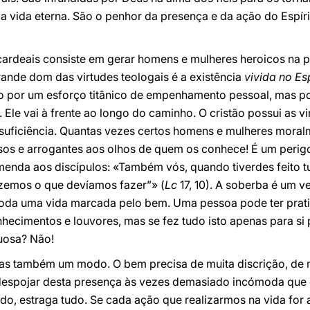
a vida eterna. São o penhor da presença e da ação do Espír
 cardeais consiste em gerar homens e mulheres heroicos na 
grande dom das virtudes teologais é a existência
vivida no Es
ão por um esforço titânico de empenhamento pessoal, mas p
 Ele vai à frente ao longo do caminho. O cristão possui as vi
ssuficiência. Quantas vezes certos homens e mulheres moral
sos e arrogantes aos olhos de quem os conhece! É um perigo
enda aos discípulos: «Também vós, quando tiverdes feito t
fizemos o que devíamos fazer”» (
Lc
17, 10). A soberba é um 
 toda uma vida marcada pelo bem. Uma pessoa pode ter pra
hecimentos e louvores, mas se fez tudo isto apenas para si p
uosa? Não!
s também um modo. O bem precisa de muita discrição, de m
despojar desta presença às vezes demasiado incómoda que 
udo, estraga tudo. Se cada ação que realizarmos na vida for 