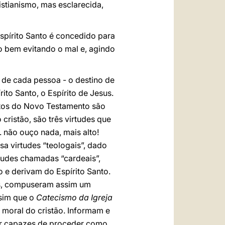
istianismo, mas esclarecida,
spírito Santo é concedido para
o bem evitando o mal e, agindo
 de cada pessoa - o destino de
ito Santo, o Espírito de Jesus.
itos do Novo Testamento são
 cristão, são três virtudes que
.. não ouço nada, mais alto!
sa virtudes “teologais”, dado
rtudes chamadas “cardeais”,
 e derivam do Espírito Santo.
cas, compuseram assim um
ssim que o
Catecismo da Igreja
 moral do cristão. Informam e
rnar capazes de proceder como