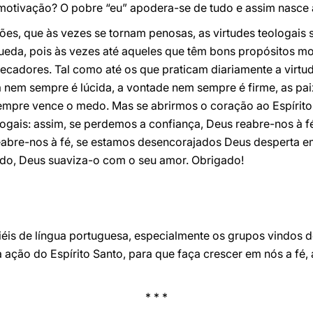
 motivação? O pobre “eu” apodera-se de tudo e assim nasce 
ações, que às vezes se tornam penosas, as virtudes teologais
da, pois às vezes até aqueles que têm bons propósitos mo
cadores. Tal como até os que praticam diariamente a virtud
cia nem sempre é lúcida, a vontade nem sempre é firme, as p
pre vence o medo. Mas se abrirmos o coração ao Espírito Sa
logais: assim, se perdemos a confiança, Deus reabre-nos à fé
bre-nos à fé, se estamos desencorajados Deus desperta em
do, Deus suaviza-o com o seu amor. Obrigado!
éis de língua portuguesa, especialmente os grupos vindos d
ação do Espírito Santo, para que faça crescer em nós a fé,
* * *