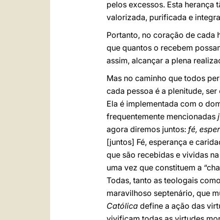
pelos excessos. Esta herança t
valorizada, purificada e integr
Portanto, no coração de cada 
que quantos o recebem possam d
assim, alcançar a plena realiz
Mas no caminho que todos perc
cada pessoa é a plenitude, ser 
Ela é implementada com o dom
frequentemente mencionadas
agora diremos juntos:
fé, espe
[juntos] Fé, esperança e carid
que são recebidas e vividas na
uma vez que constituem a “char
Todas, tanto as teologais com
maravilhoso septenário, que mu
Católica
define a ação das vir
vivificam todas as virtudes mo