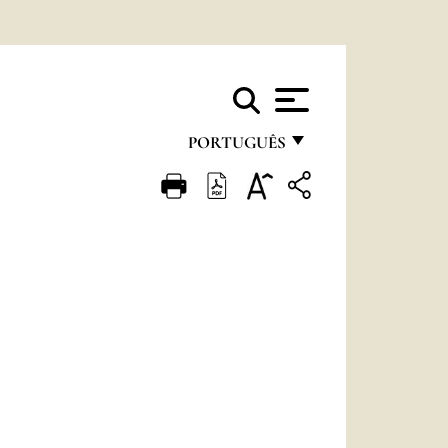
PORTUGUÊS
FRANÇAIS
ENGLISH
ITALIANO
PORTUGUÊS
ESPAÑOL
DEUTSCH
POLSKI