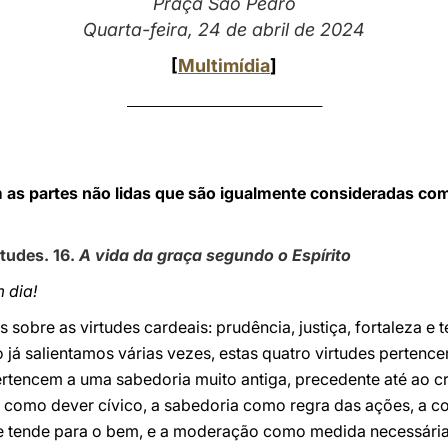
Praça São Pedro
Quarta-feira, 24 de abril de 2024
[
Multimídia
]
_______________________________________
ém as partes não lidas que são igualmente consideradas c
rtudes. 16.
A vida da graça segundo o Espírito
m dia!
 sobre as virtudes cardeais: prudência, justiça, fortaleza e
 já salientamos várias vezes, estas quatro virtudes perten
ertencem a uma sabedoria muito antiga, precedente até ao cri
 como dever cívico, a sabedoria como regra das ações, a 
e tende para o bem, e a moderação como medida necessária